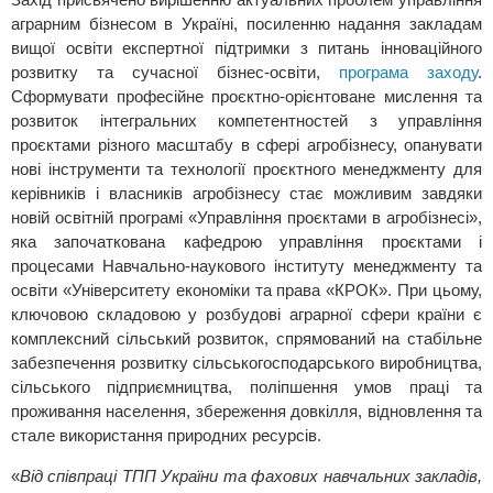
аграрним бізнесом в Україні, посиленню надання закладам
вищої освіти експертної підтримки з питань інноваційного
розвитку та сучасної бізнес-освіти,
програма заходу
.
Сформувати професійне проєктно-орієнтоване мислення та
розвиток інтегральних компетентностей з управління
проєктами різного масштабу в сфері агробізнесу, опанувати
нові інструменти та технології проєктного менеджменту для
керівників і власників агробізнесу стає можливим завдяки
новій освітній програмі «Управління проєктами в агробізнесі»,
яка започаткована кафедрою управління проєктами і
процесами Навчально-наукового інституту менеджменту та
освіти «Університету економіки та права «КРОК». При цьому,
ключовою складовою у розбудові аграрної сфери країни є
комплексний сільський розвиток, спрямований на стабільне
забезпечення розвитку сільськогосподарського виробництва,
сільського підприємництва, поліпшення умов праці та
проживання населення, збереження довкілля, відновлення та
стале використання природних ресурсів.
«
Від співпраці ТПП України та фахових навчальних закладів,