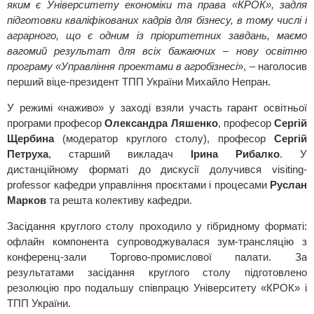
яким є Університету економіки та права «КРОК», задля
підготовки кваліфікованих кадрів для бізнесу, в тому числі і
аграрного, що є одним із пріоритетних завдань, маємо
вагомий результат для всіх бажаючих – нову освітню
програму «Управління проектами в агробізнесі
», – наголосив
перший віце-президент ТПП України Михайло Непран.
У режимі «наживо» у заході взяли участь гарант освітньої
програми професор
Олександра Ляшенко
, професор
Сергій
Щербина
(модератор круглого столу), професор
Сергій
Петруха
, старший викладач
Ірина Рибалко
. У
дистанційному форматі до дискусії долучився visiting-
professor кафедри управління проєктами і процесами
Руслан
Марков
та решта колективу кафедри.
Засідання круглого столу проходило у гібридному форматі:
офлайн компонента супроводжувалася зум-трансляцію з
конференц-зали Торгово-промислової палати. За
результатами засідання круглого столу підготовлено
резолюцію про подальшу співпрацю Університету «КРОК» і
ТПП України.