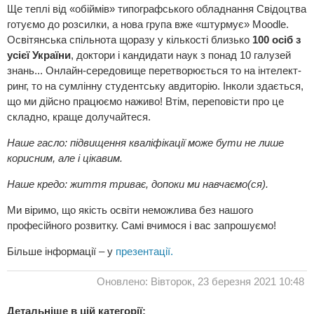
Ще теплі від «обіймів» типографського обладнання Свідоцтва
готуємо до розсилки, а нова група вже «штурмує» Moodle.
Освітянська спільнота щоразу у кількості близько
100 осіб з
усієї України
, доктори і кандидати наук з понад 10 галузей
знань... Онлайн-середовище перетворюється то на інтелект-
ринг, то на сумлінну студентську авдиторію. Інколи здається,
що ми дійсно працюємо наживо! Втім, переповісти про це
складно, краще долучайтеся.
Наше гасло: підвищення кваліфікації може бути не лише
корисним, але і цікавим.
Наше кредо: життя триває, допоки ми навчаємо(ся).
Ми віримо, що якість освіти неможлива без нашого
професійного розвитку. Самі вчимося і вас запрошуємо!
Більше інформації – у
презентації.
Оновлено: Вівторок, 23 березня 2021 10:48
Детальніше в цій категорії: