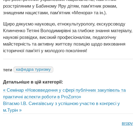
розстріляним у Бабиному Яру дітям, пам’ятник ромам,
знищеним нацистами, пам’ятник «Менора» та ін.).
Щиро дякуємо науковцю, етнокультурологу, екскурсоводу
Клинченко Тетяні Володимирівні за глибоке знання матеріалу,
наукові розвідки, високий професіоналізм, педагогічну
майстерність та активну життєву позицію щодо виховання
історичної пам’яті у молодого покоління!
теги
кафедра туризму
Детальніше в цій категорії:
« Семінар «Нововведення у сфері публічних закупівель та
практичні аспекти роботи в ProZorro»
Вітаємо І.В. Сингаївську з успішною участю в конгресі у
м.Турін »
вгору