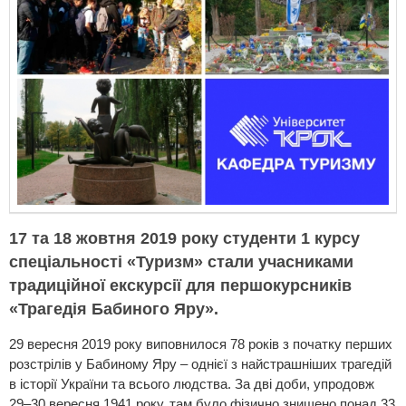
17 та 18 жовтня 2019 року студенти 1 курсу
спеціальності «Туризм» стали учасниками
традиційної екскурсії для першокурсників
«Трагедія Бабиного Яру».
29 вересня 2019 року виповнилося 78 років з початку перших
розстрілів у Бабиному Яру – однієї з найстрашніших трагедій
в історії України та всього людства. За дві доби, упродовж
29–30 вересня 1941 року, там було фізично знищено понад 33