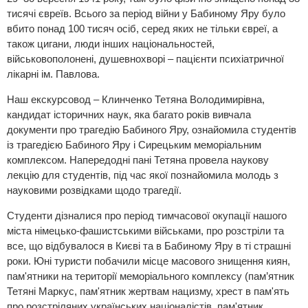
тисячі євреїв. Всього за період війни у Бабиному Яру було
вбито понад 100 тисяч осіб, серед яких не тільки євреї, а
також цигани, люди інших національностей,
військовополонені, душевнохворі – пацієнти психіатричної
лікарні ім. Павлова.
Наш екскурсовод – Клинченко Тетяна Володимирівна,
кандидат історичних наук, яка багато років вивчала
документи про трагедію Бабиного Яру, ознайомила студентів
із трагедією Бабиного Яру і Сирецьким меморіальним
комплексом. Напередодні пані Тетяна провела наукову
лекцію для студентів, під час якої познайомила молодь з
науковими розвідками щодо трагедії.
Студенти дізналися про період тимчасової окупації нашого
міста німецько-фашистськими військами, про розстріли та
все, що відбувалося в Києві та в Бабиному Яру в ті страшні
роки. Юні туристи побачили місце масового знищення киян,
пам'ятники на території меморіального комплексу (пам’ятник
Тетяні Маркус, пам'ятник жертвам нацизму, хрест в пам'ять
про розстріляних українських націоналістів, пам'ятник