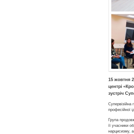
15 жовтня 2
центрі «Кр
зустріч Суп
Супервізійна 
професійної і
Група продовж
її учасники о
нарцисизму, а