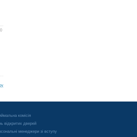
50
ру
ймальна комісія
ь відкритих дверей
сональні менеджери зі вступу