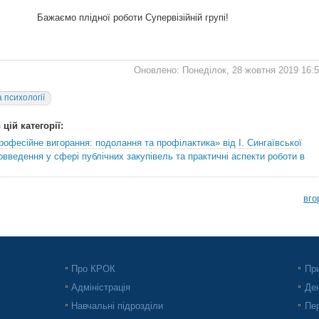
Бажаємо плідної роботи Супервізійній групі!
Оновлено: Понеділок, 28 жовтня 2019 16:
 психології
цій категорії:
офесійне вигорання: подолання та профілактика» від І. Сингаївської
введення у сфері публічних закупівель та практичні аспекти роботи в
вго
Про КРОК
При
Адміністрація
Ден
Навчальні підрозділи
Пер