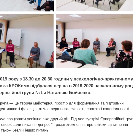
019 року з 18.30 до 20.30 години у психологічно-практичному
ок за КРОКом» відбулася перша в 2019-2020 навчальному роц
ервізійної групи №1 з Наталією Бойченко.
група — це творча майстерня, простір для формування та підтримки
дентичності фахівців, атмосфера незалежності, спокою і колегіальності.
ує працювати успішно вже другий рік. Під час зустрічі Супервізійної гру
бговорювали питання депресії і розототожнення, про витоки виникнення
 також безліч інших питань.