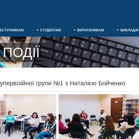
ВСТУПНИКАМ
СТУДЕНТАМ
ВИПУСКНИКАМ
ВИКЛАДА
ПОДІЇ
Супервізійної групи №1 з Наталією Бойченко