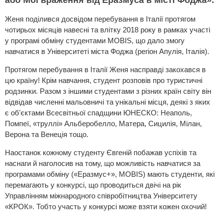
або Мої враження від Еразмуса в місті Фоджа».
Женя поділився досвідом перебування в Італії протягом
чотирьох місяців навесні та влітку 2018 року в рамках участі
у програмі обміну студентами MOBIS, що дало змогу
навчатися в Університеті міста Фоджа (регіон Апулія, Італія).
Протягом перебування в Італії Женя насправді закохався в
цю країну! Крім навчання, студент розповів про туристичні
родзинки. Разом з іншими студентами з різних країн світу він
відвідав численні мальовничі та унікальні місця, деякі з яких
є об'єктами Всесвітньої спадщини ЮНЕСКО: Неаполь,
Помпеї, «труллі» Альберобелло, Матера, Сицилія, Мілан,
Верона та Венеція тощо.
Наостанок кожному студенту Євгеній побажав успіхів та
наснаги й наголосив на тому, що можливість навчатися за
програмами обміну («Еразмус+», MOBIS) мають студенти, які
перемагають у конкурсі, що проводиться двічі на рік
Управлінням міжнародного співробітництва Університету
«КРОК». Тобто участь у конкурсі може взяти кожен охочий!