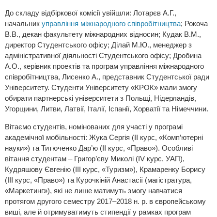
До складу відбіркової комісії увійшли: Лотарєв А.Г.,
начальник
управління міжнародного співробітництва
; Рокоча
В.В., декан факультету міжнародних відносин; Кудак В.М.,
директор Студентського офісу; Ділай М.Ю., менеджер з
адміністративної діяльності Студентського офісу; Дробина
А.О., керівник проектів та програм управління міжнародного
співробітництва, Лисенко А., представник Студентської ради
Університету. Студенти Університету «КРОК» мали змогу
обирати партнерські університети з Польщі, Нідерландів,
Угорщини, Литви, Латвії, Італії, Іспанії, Хорватії та Німеччини.
Вітаємо студентів, номінованих для участі у програмі
академічної мобільності: Жука Сергія (ІІ курс, «Комп’ютерні
науки») та Титюченко Дар’ю (ІІ курс, «Право»). Особливі
вітання студентам – Григор’єву Миколі (IV курс, УАП),
Кудряшову Євгенію (ІІІ курс, «Туризм»), Крамаренку Борису
(ІІІ курс, «Право») та Курочкіній Анастасії (магістратура,
«Маркетинг»), які не лише матимуть змогу навчатися
протягом другого семестру 2017–2018 н. р. в європейському
виші, але й отримуватимуть стипендії у рамках програм