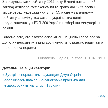
За результатами рейтингу 2016 року Вищий навчальний
заклад «Університет економіки та права «КРОК» посів 1
місце серед недержавних ВНЗ і 59 місце у загальному
рейтингу з-поміж двох сотень українських вишів,
представлених у «ТОП-200 Україна», зберігши минулорічні
позиції.
Вітаємо всіх, хто вважає себе «КРОКівцями» і вболіває за
долю Університету, з цим досягненням і бажаємо нашій alma
mater нових перемог!
Оновлено: Неділя, 29 травня 2016 19:19
Детальніше в цій категорії:
« Зустріч з норвезьким науковцем Джун Дорніч
Завершилась навчально-ознайомча практика для
першокурсників напряму «Туризм» »
вгору