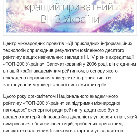
Центр міжнародних проектів НДІ прикладних інформаційних
технологій оприлюднив результати ювілейного десятого
рейтингу вищих навчальних закладів ІІІ, ІV рівнів акредитації
«ТОП-200 Україна». Започаткований у 2006 році, він є єдиним
в нашій країні академічним рейтингом, в основу якого
покладено порівняння університетів різних типів із
застосуванням універсальної системи критеріїв.
Цього року оргкомітетом Національного академічного
рейтингу «ТОП-200 України» за підтримки міжнародної
наглядової експертної ради рейтингу додатково було
введено критерій «Інноваційна діяльність університетів», який
вимірювався обсягом інвестицій, зроблених приватним,
високотехнологічним бізнесом в стартапи університетів.