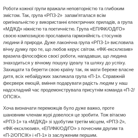
Роботи кожної групи вражали неповторністю та глибоким
змістом. Так, група «РПЗ-2» запам’яталася всім
оригінальністю у використанні електричних приладів, а група
«МД/КД» ніжністю та поетичністю. Група «ЕП/ФіК/ОД/ГО»
своєю композицією прославила гармонійність стосунків
людини й природи. Дуже лаконічна група «РПЗ-1» висловила
вічну думку про те, що любов керує світом. «ФіК-ексклюзив»
вразила філософією своєї роботи, нагадавши, що людина
знаходиться у вічному пошуку ідеалу та шляху до успіху.
Захищати та берегти свою країну так, як мати береже власне
дитя, всіх небайдужих закликала група «П-1». Справжній
феєрверк емоцій, вміння подарувати радість людям у наш
надскладний час продемонструвала присутнім команда «П-2/
ОПСІК».
Хоча визначати переможців було дуже важко, проте
шановним членам журі довелося це зробити. Тож вітаємо
«РПЗ-1» та «МД/КД» зі здобутим третім місцем, «РПЗ-2»,
«ФіК-ексклюзив», «ЕП/ФіК/ОД/ГО» з почесним другим та
«П-2/ОПСІК» і «П-1» із заслуженим першим.