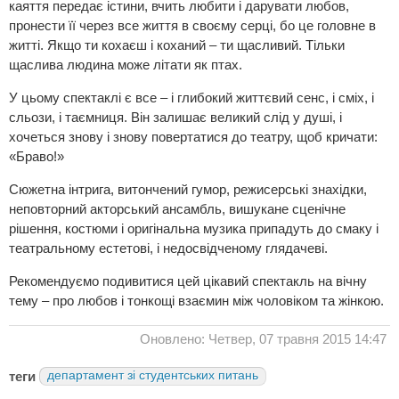
каяття передає істини, вчить любити і дарувати любов,
пронести її через все життя в своєму серці, бо це головне в
житті. Якщо ти кохаєш і коханий – ти щасливий. Тільки
щаслива людина може літати як птах.
У цьому спектаклі є все – і глибокий життєвий сенс, і сміх, і
сльози, і таємниця. Він залишає великий слід у душі, і
хочеться знову і знову повертатися до театру, щоб кричати:
«Браво!»
Сюжетна інтрига, витончений гумор, режисерські знахідки,
неповторний акторський ансамбль, вишукане сценічне
рішення, костюми і оригінальна музика припадуть до смаку і
театральному естетові, і недосвідченому глядачеві.
Рекомендуємо подивитися цей цікавий спектакль на вічну
тему – про любов і тонкощі взаємин між чоловіком та жінкою.
Оновлено: Четвер, 07 травня 2015 14:47
теги
департамент зі студентських питань