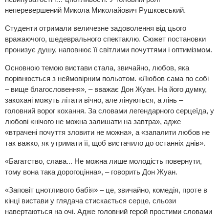
неперевершений Микола Миколайович Рушковський.
Студенти отримали величезне задоволення від цього
вражаючого, шедеврального спектаклю. Сюжет постановки
пронизує душу, наповнює її світлими почуттями і оптимізмом.
Основною темою вистави стала, звичайно, любов, яка
порівнюється з неймовірним польотом. «Любов сама по собі
– вище благословення», – вважає Дон Жуан. На його думку,
закохані можуть літати вічно, але лінуються, а лінь –
головний ворог кохання. За словами легендарного серцеїда, у
любові «нічого не можна залишати на завтра», адже
«втрачені почуття зловити не можна», а «запалити любов не
так важко, як утримати її, щоб вистачило до останніх днів».
«Багатство, слава... Не можна лише молодість повернути,
тому вона така дорогоцінна», – говорить Дон Жуан.
«Заповіт цнотливого бабія» – це, звичайно, комедія, проте в
кінці вистави у глядача стискається серце, сльози
навертаються на очі. Адже головний герой простими словами