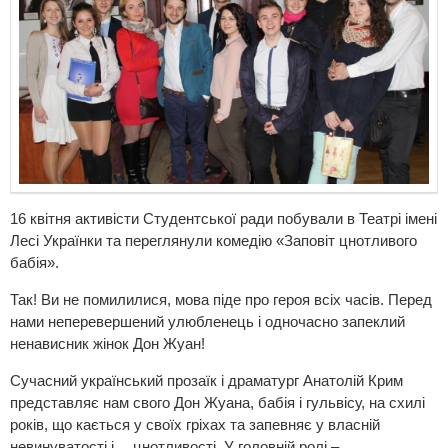
16 квітня активісти Студентської ради побували в Театрі імені
Лесі Українки та переглянули комедію «Заповіт цнотливого
бабія».
Так! Ви не помилилися, мова піде про героя всіх часів. Перед
нами неперевершений улюбленець і одночасно запеклий
ненависник жінок Дон Жуан!
Сучасний український прозаїк і драматург Анатолій Крим
представляє нам свого Дон Жуана, бабія і гульвісу, на схилі
років, що кається у своїх гріхах та запевняє у власній
невинуватості і… цнотливості. У головній ролі –