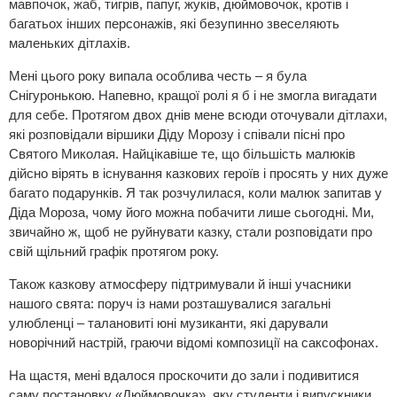
мавпочок, жаб, тигрів, папуг, жуків, дюймовочок, кротів і
багатьох інших персонажів, які безупинно звеселяють
маленьких дітлахів.
Мені цього року випала особлива честь – я була
Снігуронькою. Напевно, кращої ролі я б і не змогла вигадати
для себе. Протягом двох днів мене всюди оточували дітлахи,
які розповідали віршики Діду Морозу і співали пісні про
Святого Миколая. Найцікавіше те, що більшість малюків
дійсно вірять в існування казкових героїв і просять у них дуже
багато подарунків. Я так розчулилася, коли малюк запитав у
Діда Мороза, чому його можна побачити лише сьогодні. Ми,
звичайно ж, щоб не руйнувати казку, стали розповідати про
свій щільний графік протягом року.
Також казкову атмосферу підтримували й інші учасники
нашого свята: поруч із нами розташувалися загальні
улюбленці – талановиті юні музиканти, які дарували
новорічний настрій, граючи відомі композиції на саксофонах.
На щастя, мені вдалося проскочити до зали і подивитися
саму постановку «Дюймовочка», яку студенти і випускники