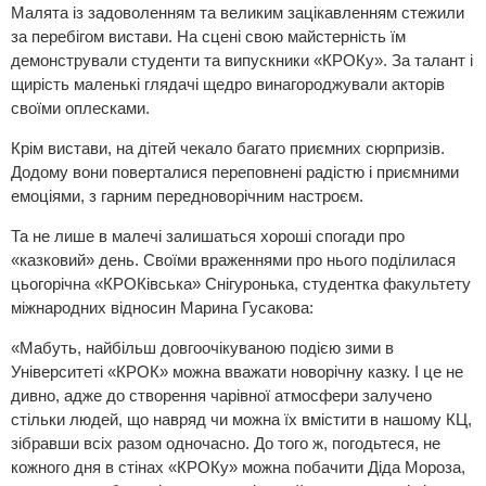
Малята із задоволенням та великим зацікавленням стежили
за перебігом вистави. На сцені свою майстерність їм
демонстрували студенти та випускники «КРОКу». За талант і
щирість маленькі глядачі щедро винагороджували акторів
своїми оплесками.
Крім вистави, на дітей чекало багато приємних сюрпризів.
Додому вони поверталися переповнені радістю і приємними
емоціями, з гарним передноворічним настроєм.
Та не лише в малечі залишаться хороші спогади про
«казковий» день. Своїми враженнями про нього поділилася
цьогорічна «КРОКівська» Снігуронька, студентка факультету
міжнародних відносин Марина Гусакова:
«Мабуть, найбільш довгоочікуваною подією зими в
Університеті «КРОК» можна вважати новорічну казку. І це не
дивно, адже до створення чарівної атмосфери залучено
стільки людей, що навряд чи можна їх вмістити в нашому КЦ,
зібравши всіх разом одночасно. До того ж, погодьтеся, не
кожного дня в стінах «КРОКу» можна побачити Діда Мороза,