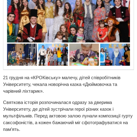
21 грудня на «КРОКівську» малечу, дітей співробітників
Університету, чекала новорічна казка «Дюймовочка та
чарівний ліхтарик».
Святкова історія розпочиналася одразу за дверима
Університету, де дітей зустрічали герої різних казок і
мультфільмів. Перед актовою залою лунали композиції гурту
саксофоністів, а кожен бажаючий міг сфотографуватися на
пам’ять.