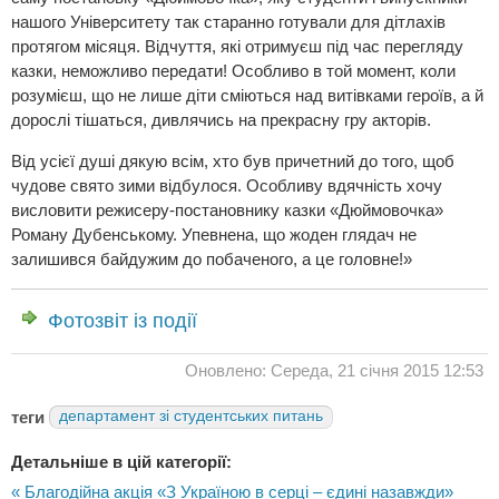
нашого Університету так старанно готували для дітлахів
протягом місяця. Відчуття, які отримуєш під час перегляду
казки, неможливо передати! Особливо в той момент, коли
розумієш, що не лише діти сміються над витівками героїв, а й
дорослі тішаться, дивлячись на прекрасну гру акторів.
Від усієї душі дякую всім, хто був причетний до того, щоб
чудове свято зими відбулося. Особливу вдячність хочу
висловити режисеру-постановнику казки «Дюймовочка»
Роману Дубенському. Упевнена, що жоден глядач не
залишився байдужим до побаченого, а це головне!»
Фотозвіт із події
Оновлено: Середа, 21 січня 2015 12:53
теги
департамент зі студентських питань
Детальніше в цій категорії:
« Благодійна акція «З Україною в серці – єдині назавжди»