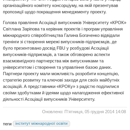
організаційного комітету консорціуму, на якій презентував
пропозиції щодо покращення менеджменту проекту.
Голова правління Асоціації випускників Університету «КРОК»
Світлана Заріпова та керівник проектів і програм управління
міжнародного співробітництва Галина Богаченко відвідали
тренінги зі створення мережі випускників-підприємців, де
було презентовано досвід FBU у розбудові Асоціації
випускників-підприємців, а також обговорено аспекти
взаємовигідного партнерства між випускниками та
університетом і створення та управління базою даних.
Партнери проекту мали можливість розробити концепцію,
стратегію розвитку та ключові заходи для своїх майбутніх
асоціацій. А представники «КРОКу» з радістю поділилися
своїми здобутками й ідеями щодо налагодження ефективної
діяльності Асоціації випускників Університету.
Оновлено: П'ятниця, 05 грудня 2014 14:08
теги
інститут міжнародної освіти