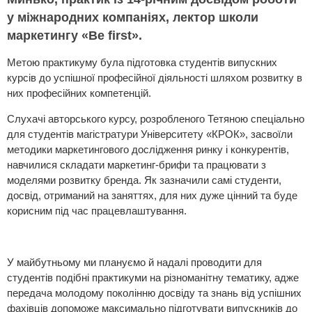
у міжнародних компаніях, лектор школи
маркетингу «Be first».
Метою практикуму була підготовка студентів випускних
курсів до успішної професійної діяльності шляхом розвитку в
них професійних компетенцій.
Слухачі авторського курсу, розробленого Тетяною спеціально
для студентів магістратури Університету «КРОК», засвоїли
методики маркетингового дослідження ринку і конкурентів,
навчилися складати маркетинг-брифи та працювати з
моделями розвитку бренда. Як зазначили самі студенти,
досвід, отриманий на заняттях, для них дуже цінний та буде
корисним під час працевлаштування.
У майбутньому ми плануємо й надалі проводити для
студентів подібні практикуми на різноманітну тематику, адже
передача молодому поколінню досвіду та знань від успішних
фахівців допоможе максимально підготувати випускників до