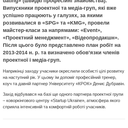
dating» (швидкі професійні знайомства).
Випускники проектної та медіа-груп, які вже
успішно працюють у галузях, за якими
розвивалися в «SPG» та «KMG», провели
майстер-класи за напрямами: «Event»,
«Проектний менеджмент», «Відеопродакшн».
Після цього було представлено план робіт на
2013-2014 н. р. та визначено обов’язки членів
проектної і медіа-груп.
Наприкінці заходу учасники окреслили особисті цілі розвитку
на наступний рік. У цьому їм допоміг професійний тренер,
коуч та давній партнер Університету «КРОК» Денис Дубравін.
Захід відбувався на базі ще одного партнера проектної групи
– коворкінгового центру «Startup Ukraine», атмосфера якого
сприяла інтенсивній та комфортній роботі учасників.