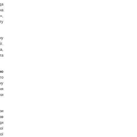
да
на
»,
ту
ну
ї.
а,
та
ою
го
ну
ня
ки
ри
ко
ди
ої
ої