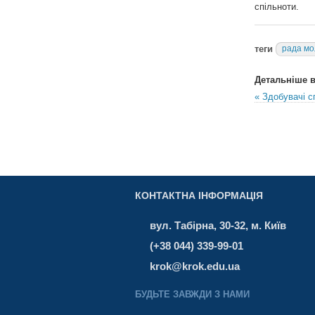
спільноти.
теги
рада мо
Детальніше в 
« Здобувачі с
КОНТАКТНА ІНФОРМАЦІЯ
вул. Табірна, 30-32, м. Київ
(+38 044) 339-99-01
krok@krok.edu.ua
БУДЬТЕ ЗАВЖДИ З НАМИ