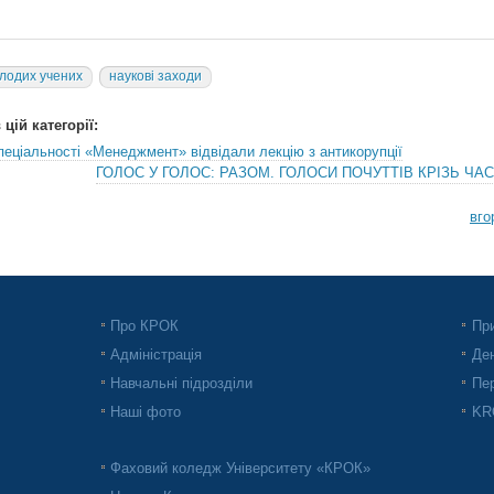
лодих учених
наукові заходи
цій категорії:
пеціальності «Менеджмент» відвідали лекцію з антикорупції
ГОЛОС У ГОЛОС: РАЗОМ. ГОЛОСИ ПОЧУТТІВ КРІЗЬ ЧАС
вго
Про КРОК
При
Адміністрація
Ден
Навчальні підрозділи
Пер
Наші фото
KRO
Фаховий коледж Університету «КРОК»