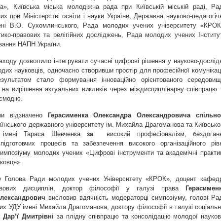
та», Київська міська молодіжна рада при Київській міській раді, Ра
х при Міністерстві освіти і науки України, Державна науково-педагогіч
мені В.О. Сухомлинського, Рада молодих учених університету «КРОК
ітико-правових та релігійних досліджень, Рада молодих учених Інститу
вання НАПН України.
аходу дозволило інтегрувати сучасні цифрові рішення у науково-дослід
дих науковців, одночасно створивши простір для професійної комунікаці
зультатом стало формування інноваційно орієнтованого середовищ
 на вирішення актуальних викликів через міждисциплінарну співпрацю 
ємодію.
ами відзначено
Герасименка Олександра Олександровича спільн
аїнського державного університету ім. Михайла Драгоманова та Київсько
у імені Тараса Шевченка
за
високий професіоналізм, бездоган
підготовчих процесів та забезпечення високого організаційного рів
импозіуму молодих учених «Цифрові інструменти та академічні практи
ковця».
у Голова Ради молодих учених Університету «КРОК», доцент кафед
авових дисциплін, доктор філософії у галузі права
Герасимен
лександрович
висловив вдячність модераторці симпозіуму, голові Ра
х УДУ імені Михайла Драгоманова, доктору філософії в галузі соціальн
Дар’ї Дмитрівні
за плідну співпрацю та консолідацію молодої науков