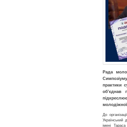
Рада моло
Симпозіум
практики с
об’єднав 
підкреслю
молодіжної
До організаці
Український 
імені Тараса