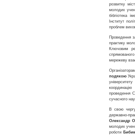
розвитку міс
молодих учени
бібліотека і
Інститут пол
проблем вихо
Проведення з
практику моло
Ключовим ре
спрямованого
мережеву вза
Організатор
подякою
Укр
університет
координацію 
проведення С
сучасного нау
В свою черг
державно-пр
Олександр О
молодих учени
роботи
Бибик 