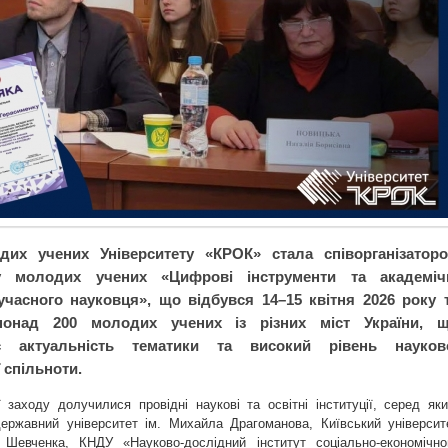
дих учених Університету «КРОК» стала співорганізатор
у молодих учених «Цифрові інструменти та академіч
учасного науковця»,
що відбувся 14–15 квітня 2026 року 
понад 200 молодих учених із різних міст України, 
є актуальність тематики та високий рівень науков
 спільноти.
ї заходу долучилися провідні наукові та освітні інституції, серед яки
державний університет ім. Михайла Драгоманова, Київський університ
 Шевченка, КНДУ «Науково-дослідний інститут соціально-економічно