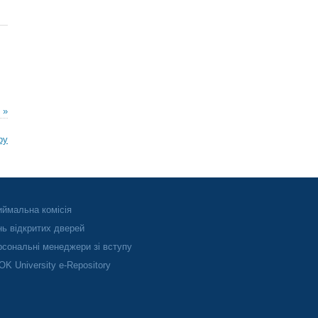
 »
ру
ймальна комісія
ь відкритих дверей
сональні менеджери зі вступу
K University e-Repository