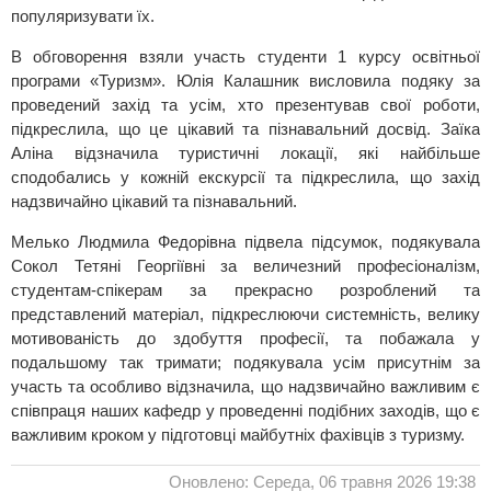
популяризувати їх.
В обговорення взяли участь студенти 1 курсу освітньої
програми «Туризм». Юлія Калашник висловила подяку за
проведений захід та усім, хто презентував свої роботи,
підкреслила, що це цікавий та пізнавальний досвід. Заїка
Аліна відзначила туристичні локації, які найбільше
сподобались у кожній екскурсії та підкреслила, що захід
надзвичайно цікавий та пізнавальний.
Мелько Людмила Федорівна підвела підсумок, подякувала
Сокол Тетяні Георгіївні за величезний професіоналізм,
студентам-спікерам за прекрасно розроблений та
представлений матеріал, підкреслюючи системність, велику
мотивованість до здобуття професії, та побажала у
подальшому так тримати; подякувала усім присутнім за
участь та особливо відзначила, що надзвичайно важливим є
співпраця наших кафедр у проведенні подібних заходів, що є
важливим кроком у підготовці майбутніх фахівців з туризму.
Оновлено: Середа, 06 травня 2026 19:38