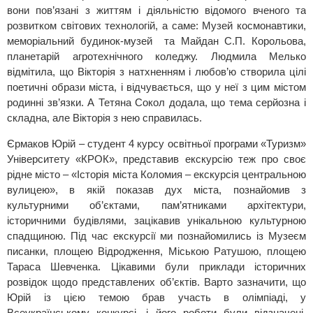
вони пов’язані з життям і діяльністю відомого вченого та
розвитком світових технологій, а саме: Музей космонавтики,
меморіальний будинок-музей та Майдан С.П. Корольова,
планетарій агротехнічного коледжу. Людмила Мелько
відмітила, що Вікторія з натхненням і любов’ю створила цілі
поетичні образи міста, і відчувається, що у неї з цим містом
родинні зв’язки. А Тетяна Сокол додала, що тема серйозна і
складна, але Вікторія з нею справилась.
Єрмаков Юрій – студент 4 курсу освітньої програми «Туризм»
Університету «КРОК», представив екскурсію теж про своє
рідне місто – «Історія міста Коломия – екскурсія центральною
вулицею», в якій показав дух міста, познайомив з
культурними об’єктами, пам’ятниками архітектури,
історичними будівлями, зацікавив унікальною культурною
спадщиною. Під час екскурсії ми познайомились із Музеєм
писанки, площею Відродження, Міською Ратушою, площею
Тараса Шевченка. Цікавими були приклади історичних
розвідок щодо представлених об’єктів. Варто зазначити, що
Юрій із цією темою брав участь в олімпіаді, у
Всеукраїнському конкурсі, і його роботи були відзначені,