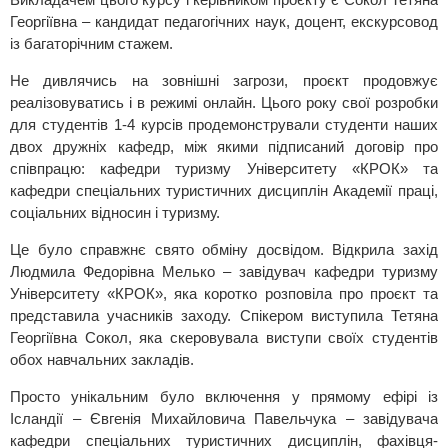
Георгіївна – кандидат педагогічних наук, доцент, екскурсовод
із багаторічним стажем.
Не дивлячись на зовнішні загрози, проєкт продовжує
реалізовуватись і в режимі онлайн. Цього року свої розробки
для студентів 1-4 курсів продемонстрували студенти наших
двох дружніх кафедр, між якими підписаний договір про
співпрацю: кафедри туризму Університету «КРОК» та
кафедри спеціальних туристичних дисциплін Академії праці,
соціальних відносин і туризму.
Це було справжнє свято обміну досвідом. Відкрила захід
Людмила Федорівна Мелько – завідувач кафедри туризму
Університету «КРОК», яка коротко розповіла про проєкт та
представила учасників заходу. Спікером виступила Тетяна
Георгіївна Сокол, яка скеровувала виступи своїх студентів
обох навчальних закладів.
Просто унікальним було включення у прямому ефірі із
Ісландії – Євгенія Михайловича Павельчука – завідувача
кафедри спеціальних туристичних дисциплін, фахівця-