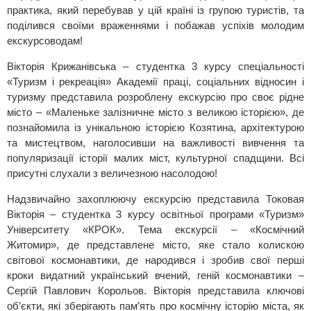
практика, який перебував у цій країні із групою туристів, та
поділився своїми враженнями і побажав успіхів молодим
екскурсоводам!
Вікторія Крижанівська – студентка 3 курсу спеціальності
«Туризм і рекреація» Академії праці, соціальних відносин і
туризму представила розроблену екскурсію про своє рідне
місто – «Маленьке залізничне місто з великою історією», де
познайомила із унікальною історією Козятина, архітектурою
та мистецтвом, наголосивши на важливості вивчення та
популяризації історії малих міст, культурної спадщини. Всі
присутні слухали з величезною насолодою!
Надзвичайно захоплюючу екскурсію представила Токовая
Вікторія – студентка 3 курсу освітньої програми «Туризм»
Університету «КРОК». Тема екскурсії – «Космічний
Житомир», де представлене місто, яке стало колискою
світової космонавтики, де народився і зробив свої перші
кроки видатний український вчений, геній космонавтики –
Сергій Павлович Корольов. Вікторія представила ключові
об’єкти, які зберігають пам’ять про космічну історію міста, як