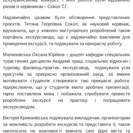
разом із керівником – Сокол Т.Г.
Надзвичайно цікавим було обговорення представлених
проєктів. Тетяна Георгіївна Сокол, як науковий керівник,
відзначила, що у кожного виступаючого розроблений також
портфель екскурсовода, що є надзвичайно важливим для
проведення екскурсії, та подякувала за прекрасну роботу.
Малиновська Оксана Юріївна – доцент кафедри спеціальних
туристичних дисциплін Академії праці, соціальних відносин і
туризму, фахівець-практик, екскурсовод, подякувала усім
присутнім за прекрасно організований захід, за вміння
мотивувати студентів створювати такі прекрасні роботи,
підкреслюючи, що у студентів вміло зроблені презентації,
гарно поставлена мова і побажала спробувати провести
розроблені екскурсії на практиці і попрацювати
екскурсоводом.
Вікторія Крижанівська подякувала викладачам, організаторам
за можливість розробити екскурсію та представити її, також
наголосила на важливості вивчати свої рідні міста та