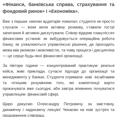
«Фінанси, банківська справа, страхування та
фондовий ринок» і «Економіка».
Вже з перших хвилин аудиторія «ожила»: студенти не просто
слухали — вони вели активну розмову, ставили гострі
запитання й активно дискутували. Спікер відкрив «закулісся»
фінансових установ: як вибудовується операційна робота
банку, як ухвалюються управлінські рішення, де проходить
межа між ризиком і можливістю, та чому процеси і дисципліна
— це серце будь-якої фінансової організації.
За півтори години — концентрований практикум: реальні
кейси, живі приклади, сучасні підходи до організації та
менеджменту у банках. Студенти отримали нові інсайтамии
та чіткішим розумінням того, які компетенції варто
прокачувати вже сьогодні, аби завтра впевнено почуватися
управлінцем фінансовій сфері.
Щиро дякуємо Олександру Петровичу за змістовну,
динамічну і надихаючу лекцію! Чекаємо на нові зустрічі та
продовження співпраці.