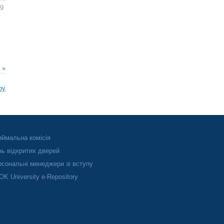
39
 »
ру
ймальна комісія
ь відкритих дверей
сональні менеджери зі вступу
K University e-Repository