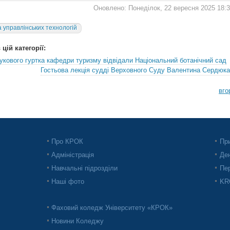
Оновлено: Понеділок, 22 вересня 2025 18:
 управлінських технологій
цій категорії:
укового гуртка кафедри туризму відвідали Національний ботанічний сад
Гостьова лекція судді Верховного Суду Валентина Сердюка
вго
Про КРОК
При
Адміністрація
Ден
Навчальні підрозділи
Пер
Наші фото
KRO
Фаховий коледж Університету «КРОК»
Новини Коледжу