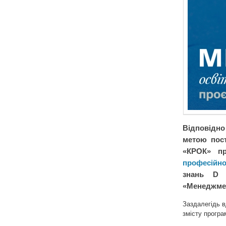
Відповідно
метою пост
«КРОК» пр
професійно
знань D «
«Менеджме
Заздалегідь в
змісту програ