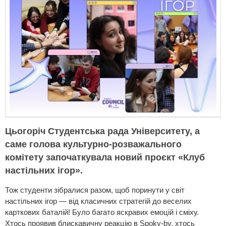
Цьогоріч Cтудентська рада Університету, а
саме голова культурно-розважального
комітету започаткувала новий проєкт «Клуб
настільних ігор».
Тож студенти зібралися разом, щоб поринути у світ
настільних ігор — від класичних стратегій до веселих
карткових баталій! Було багато яскравих емоцій і сміху.
Хтось проявив блискавичну реакцію в Spoky-by, хтось