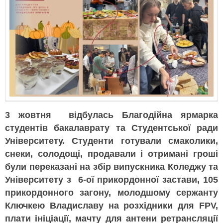
3 жовтня відбулась Благодійна ярмарка
студентів бакалаврату та Студентської ради
Університету. Студенти готували смаколики,
снеки, солодощі, продавали і отримані гроші
були переказані на збір випускника Коледжу та
Університету з 6-ої прикордонної застави, 105
прикордонного загону, молодшому сержанту
Ключкею Владиславу на розхідники для FPV,
плати ініціації, мачту для антени ретрансляції