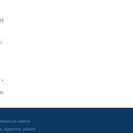
23
44
 »
ру
ймальна комісія
ь відкритих дверей