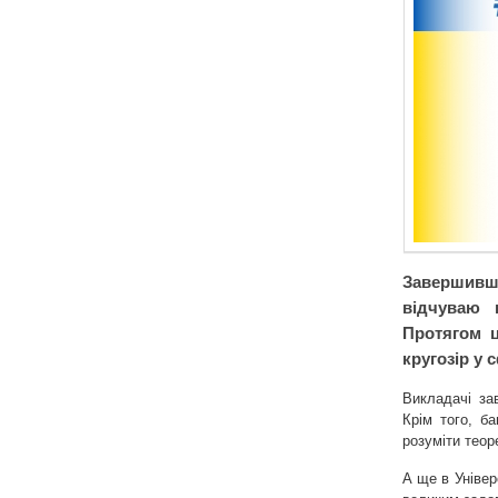
Завершивш
відчуваю 
Протягом 
кругозір у 
Викладачі за
Крім того, б
розуміти теор
А ще в Універ