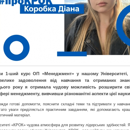
и 1-ший курс ОП «Менеджмент» у нашому Університеті,
велике задоволення від навчання та отриманих знан
цього року я отримала чудову можливість розширити св
сфері менеджменту, вивчивши різноманітні аспекти цієї науки
вжди готові допомогти, пояснити складні теми та підтримати у навчанн
агато уваги приділяється практичним завданням, які допомагають кра
етичний матеріал.
ситеті «КРОК» чудова атмосфера для розвитку лідерських здібностей. Я