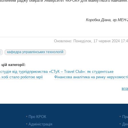
воленням раджу обирати Університет «КРОК» для майбутнього навчання.
Коробка Діана, гр.МЕН-
Оновлено: Понеділок, 17 червня 2024 17:
к
кафедра управлінських технологій
цій категорії:
студія від турпідприємства «СТуК – Travel Club»: як студентське
 хобі стало роботою мрії
Фінансова аналітика на ринку нерухомості
вго
Про КРОК
При
Адміністрація
Ден