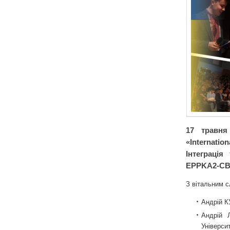
17 травня
«Internati
Інтеграція
EPPKA2-CB
З вітальним 
Андрій К
Андрій 
Універси