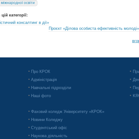
т міжнародної освіти
цій категорії:
істичний консалтинг в дії»
Проєкт «Ділова особиста ефективність молоді»
вго
Про КРОК
При
Адміністрація
Ден
Навчальні підрозділи
Пер
Наші фото
KRO
Фаховий коледж Університету «КРОК»
Новини Коледжу
Студентський офіс
Наукова діяльність