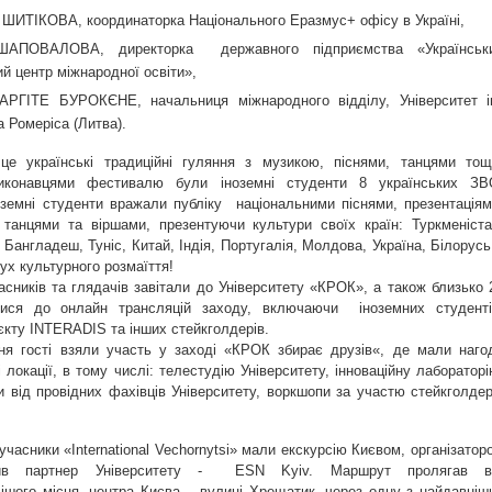
 ШИТІКОВА, координаторка Національного Еразмус+ офісу в Україні,
АПОВАЛОВА, директорка державного підприємства «Українськ
й центр міжнародної освіти»,
АРГІТЕ БУРОКЄНЕ, начальниця міжнародного відділу, Університет і
 Ромеріса (Литва).
це українські традиційні гуляння з музикою, піснями, танцями тощ
иконавцями фестивалю були іноземні студенти 8 українських ЗВ
ноземні студенти вражали публіку національними піснями, презентаціям
 танцями та віршами, презентуючи культури своїх країн: Туркменіста
Бангладеш, Туніс, Китай, Індія, Португалія, Молдова, Україна, Білорусь
ух культурного розмаїття!
сників та глядачів завітали до Університету «КРОК», а також близько 
лися до онлайн трансляцій заходу, включаючи іноземних студенті
єкту INTERADIS та інших стейкголдерів.
ня гості взяли участь у заході «КРОК збирає друзів«, де мали наго
ні локації, в тому числі: телестудію Університету, інноваційну лабораторі
 від провідних фахівців Університету, воркшопи за участю стейкголдер
 учасники «International Vechornytsi» мали екскурсію Києвом, організатор
пив партнер Університету - ESN Kyiv. Маршрут пролягав в
ішого місця, центра Києва – вулиці Хрещатик, через одну з найдавніш