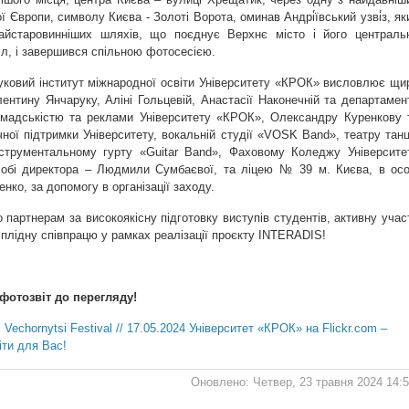
ї Європи, символу Києва - Золоті Ворота, оминав Андрі́ївський узві́з, як
айстаровинніших шляхів, що поєднує Верхнє місто і його централь
іл, і завершився спільною фотосесією.
уковий інститут міжнародної освіти Університету «КРОК» висловлює щи
ентину Янчаруку, Аліні Гольцевій, Анастасії Наконечній та департамен
громадськістю та реклами Університету «КРОК», Олександру Куренкову 
чної підтримки Університету, вокальній студії «VOSK Band», театру тан
нструментальному гурту «Guitar Band», Фаховому Коледжу Університе
обі директора – Людмили Сумбаєвої, та ліцею № 39 м. Києва, в осо
ко, за допомогу в організації заходу.
партнерам за високоякісну підготовку виступів студентів, активну учас
а плідну співпрацю у рамках реалізації проєкту INTERADIS!
отозвіт до перегляду!
Університет «КРОК» на Flickr.com –
іти для Вас!
Оновлено: Четвер, 23 травня 2024 14: