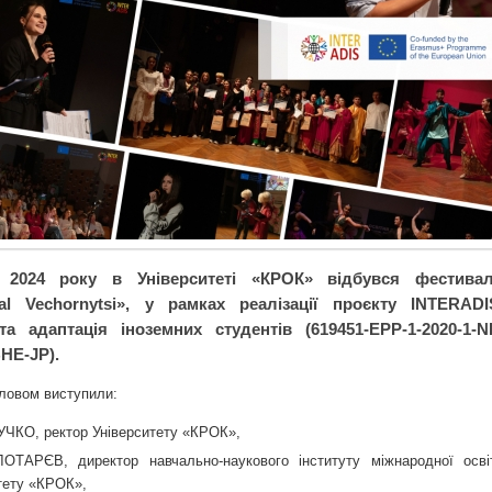
 2024 року в Університеті «КРОК» відбувся фестива
onal Vechornytsi», у рамках реалізації проєкту INTERADI
 та адаптація іноземних студентів (619451-EPP-1-2020-1-N
HE-JP).
словом виступили:
УЧКО, ректор Університету «КРОК»,
ЛОТАРЄВ, директор навчально-наукового інституту міжнародної осві
тету «КРОК»,