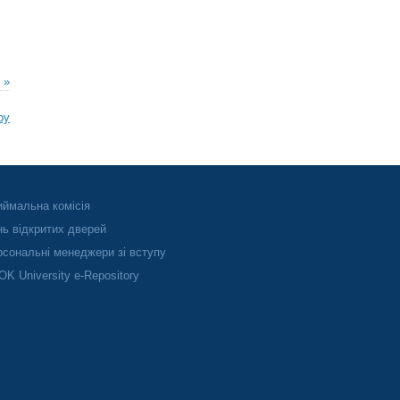
 »
ру
ймальна комісія
ь відкритих дверей
сональні менеджери зі вступу
K University e-Repository