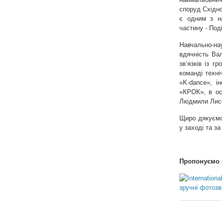
споруд Східно
є одним з н
частину - Под
Навчально-на
вдячність Вал
зв’язків із 
команді техні
«K-dance», і
«КРОК», в ос
Людмили Лисен
Щиро дякуємо 
у заході та з
Пропонуємо ф
зручні фотозв