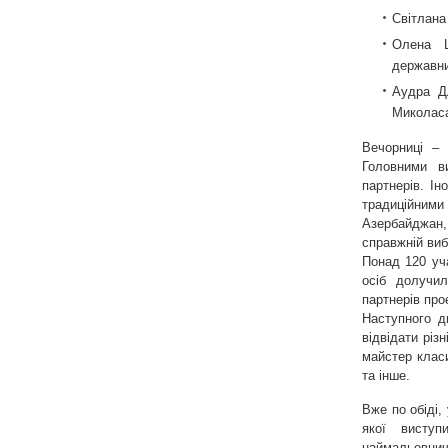
Світлана
Олена Ш
державни
Аудра Д
Миколаса
Вечорниці – 
Головними в
партнерів. І
традиційними
Азербайджан, 
справжній виб
Понад 120 уча
осіб долучи
партнерів про
Наступного д
відвідати різ
майстер класи
та інше.
Вже по обіді,
якої висту
наймальовнич