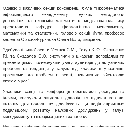
Однією з важливих секцій конференції була «Проблематика
інформаційного менеджменту, гнучких методологій
управління та економіко-математичне моделювання», яку
представила кафедра інформаційного менеджменту,
математики та статистики, головою секції була професор
кафедри Орлова-Курилова Ольга Володимирівна.
Здобувачі вищої освіти Усатюк С.М., Рекун К.Ю., Скопненко
Р.І. та Суздалев О.О. виступили з цікавими доповідями та
презентаціями, привернувши увагу аудиторії до актуальних
проблем та тенденцій у галузі: від класики в управлінні
проєктами, до проблем в освіті, викликаних військовою
агресією росії.
Учасники секції та конференції обмінялися досвідом та
ідеями, вислухали актуальні доповіді та підняли важливі
питання для подальших досліджень. Ця подія сприятиме
подальшому розвитку наукових досліджень у галузі
менеджменту та інформаційних технологій.
Наукова конференція виявилася не лише платформою для