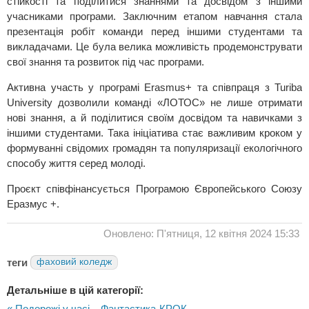
стійкості та поділитися знаннями та досвідом з іншими
учасниками програми. Заключним етапом навчання стала
презентація робіт команди перед іншими студентами та
викладачами. Це була велика можливість продемонструвати
свої знання та розвиток під час програми.
Активна участь у програмі Erasmus+ та співпраця з Turiba
University дозволили команді «ЛОТОС» не лише отримати
нові знання, а й поділитися своїм досвідом та навичками з
іншими студентами. Така ініціатива стає важливим кроком у
формуванні свідомих громадян та популяризації екологічного
способу життя серед молоді.
Проєкт співфінансується Програмою Європейського Союзу
Еразмус +.
Оновлено: П'ятниця, 12 квітня 2024 15:33
теги
фаховий коледж
Детальніше в цій категорії:
« Подорожі у часі – Фантастика-КРОК