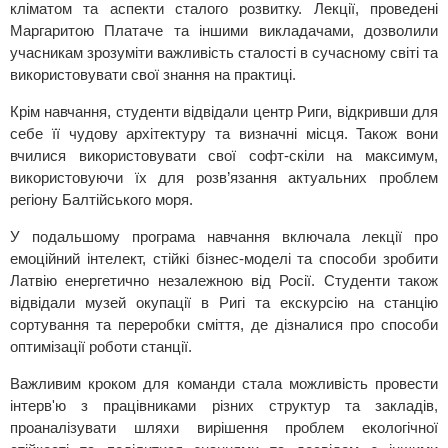
кліматом та аспекти сталого розвитку. Лекції, проведені
Маргаритою Платаче та іншими викладачами, дозволили
учасникам зрозуміти важливість сталості в сучасному світі та
використовувати свої знання на практиці.
Крім навчання, студенти відвідали центр Риги, відкривши для
себе її чудову архітектуру та визначні місця. Також вони
вчилися використовувати свої софт-скіли на максимум,
використовуючи їх для розв’язання актуальних проблем
регіону Балтійського моря.
У подальшому програма навчання включала лекції про
емоційний інтелект, стійкі бізнес-моделі та способи зробити
Латвію енергетично незалежною від Росії. Студенти також
відвідали музей окупації в Ригі та екскурсію на станцію
сортування та переробки сміття, де дізналися про способи
оптимізації роботи станції.
Важливим кроком для команди стала можливість провести
інтерв'ю з працівниками різних структур та закладів,
проаналізувати шляхи вирішення проблем екологічної