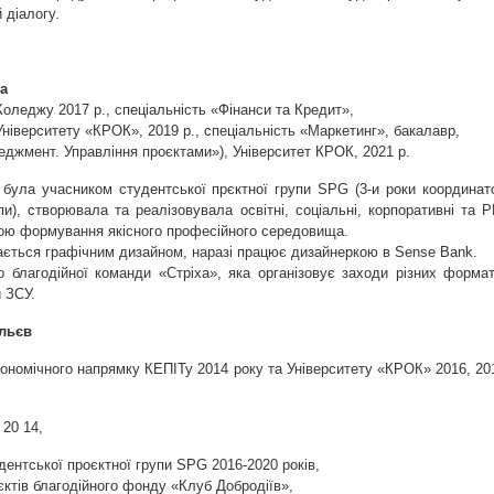
 діалогу.
а
Коледжу 2017 р., спеціальність «Фінанси та Кредит»,
Університету «КРОК», 2019 р., спеціальність «Маркетинг», бакалавр,
еджмент. Управління проєктами»), Університет КРОК, 2021 р.
у була учасником студентської прєктної групи SPG (3-и роки координат
пи), створювала та реалізовувала освітні, соціальні, корпоративні та P
тою формування якісного професійного середовища.
мається графічним дизайном, наразі працює дизайнеркою в Sense Bank.
о благодійної команди «Стріха», яка організовує заходи різних формат
 ЗСУ.
ельєв
кономічного напрямку КЕПІТу 2014 року та Університету «КРОК» 2016, 20
 20 14,
удентської проєктної групи SPG 2016-2020 років,
оєктів благодійного фонду «Клуб Добродіїв»,