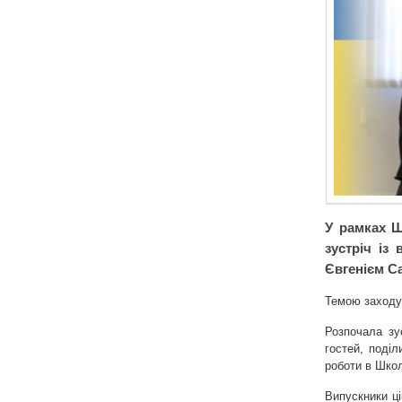
У рамках Ш
зустріч із
Євгенієм С
Темою заходу
Розпочала зу
гостей, поділ
роботи в Школ
Випускники ц