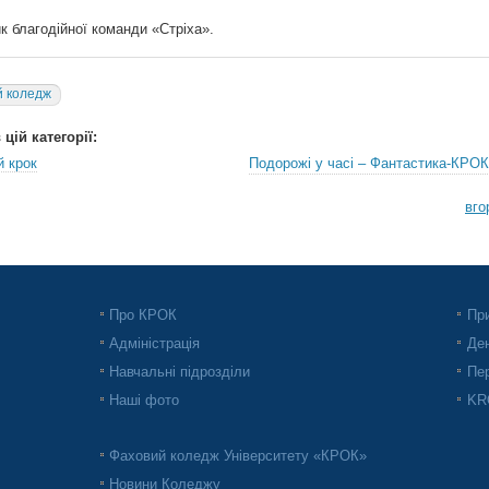
ик благодійної команди «Стріха».
 коледж
цій категорії:
й крок
Подорожі у часі – Фантастика-КРОК
вго
Про КРОК
При
Адміністрація
Ден
Навчальні підрозділи
Пер
Наші фото
KRO
Фаховий коледж Університету «КРОК»
Новини Коледжу