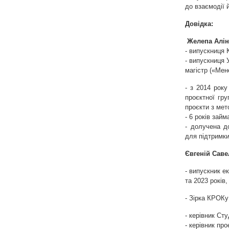
до взаємодії й
Довідка:
Желепа Алін
- випускниця 
- випускниця 
магістр («Мен
- з 2014 рок
проєктної гру
проєкти з ме
- 6 років зай
- долучена д
для підтримки
Євгеній Сав
- випускник е
та 2023 років,
- Зірка КРОКу
- керівник Ст
- керівник пр