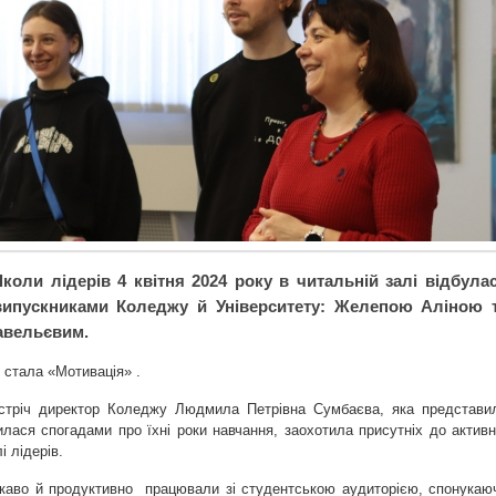
коли лідерів 4 квітня 2024 року в читальній залі відбула
 випускниками Коледжу й Університету: Желепою Аліною 
авельєвим.
 стала «Мотивація» .
стріч директор Коледжу Людмила Петрівна Сумбаєва, яка представи
илася спогадами про їхні роки навчання, заохотила присутніх до активн
і лідерів.
ікаво й продуктивно працювали зі студентською аудиторією, спонукаю