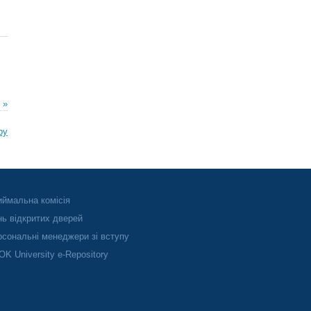
 »
ру
ймальна комісія
ь відкритих дверей
сональні менеджери зі вступу
K University e-Repository