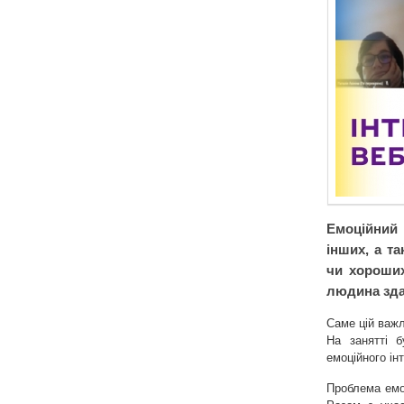
Емоційний і
інших, а та
чи хороших
людина зда
Саме цій важл
На занятті б
емоційного ін
Проблема емоц