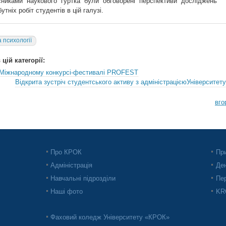
никами наукового гуртка були обговорені перспективи досліджень 
тніх робіт студентів в цій галузі.
 психології
цій категорії:
 Міжнародному конкурсі-фестивалі PROFEST
Відкрита зустріч студентського активу з адміністрацієюУніверситету
вго
Про КРОК
При
Адміністрація
Ден
Навчальні підрозділи
Пер
Наші фото
KRO
Фаховий коледж Університету «КРОК»