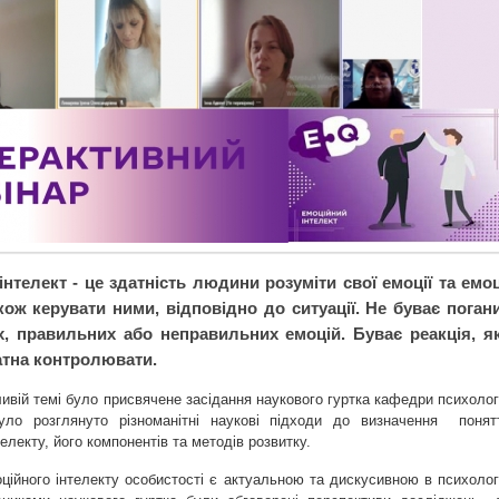
нтелект - це здатність людини розуміти свої емоції та емоц
кож керувати ними, відповідно до ситуації. Не буває поган
, правильних або неправильних емоцій. Буває реакція, я
тна контролювати.
ивій темі було присвячене засідання наукового гуртка кафедри психологі
уло розглянуто різноманітні наукові підходи до визначення понят
телекту, його компонентів та методів розвитку.
ійного інтелекту особистості є актуальною та дискусивною в психологі