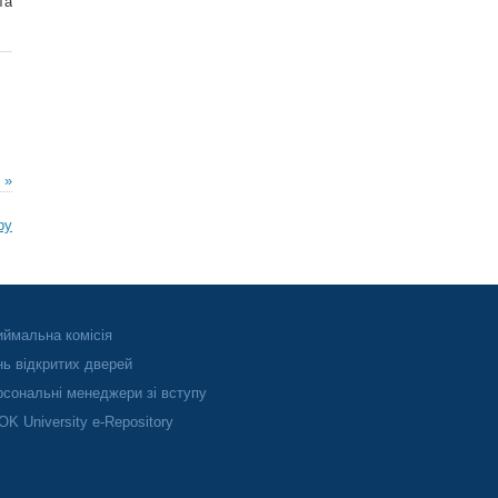
та
 »
ру
ймальна комісія
ь відкритих дверей
сональні менеджери зі вступу
K University e-Repository