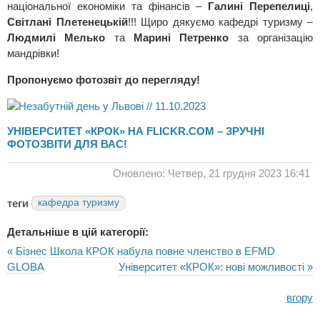
національної економіки та фінансів –
Галині Перепелиці
,
Світлані Плетенецькій
!!! Щиро дякуємо кафедрі туризму –
Людмилі Мелько
та
Марині Петренко
за організацію
мандрівки!
Пропонуємо фотозвіт до перегляду!
УНІВЕРСИТЕТ «КРОК» НА FLICKR.COM – ЗРУЧНІ
ФОТОЗВІТИ ДЛЯ ВАС!
Оновлено: Четвер, 21 грудня 2023 16:41
теги
кафедра туризму
Детальніше в цій категорії:
« Бізнес Школа КРОК набула повне членство в EFMD
GLOBA
Університет «КРОК»: нові можливості »
вгору