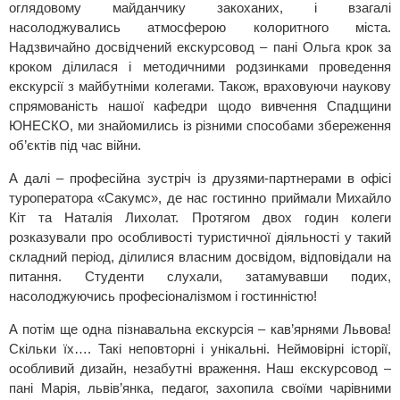
оглядовому майданчику закоханих, і взагалі
насолоджувались атмосферою колоритного міста.
Надзвичайно досвідчений екскурсовод – пані Ольга крок за
кроком ділилася і методичними родзинками проведення
екскурсії з майбутніми колегами. Також, враховуючи наукову
спрямованість нашої кафедри щодо вивчення Спадщини
ЮНЕСКО, ми знайомились із різними способами збереження
об’єктів під час війни.
А далі – професійна зустріч із друзями-партнерами в офісі
туроператора «Сакумс», де нас гостинно приймали Михайло
Кіт та Наталія Лихолат. Протягом двох годин колеги
розказували про особливості туристичної діяльності у такий
складний період, ділилися власним досвідом, відповідали на
питання. Студенти слухали, затамувавши подих,
насолоджуючись професіоналізмом і гостинністю!
А потім ще одна пізнавальна екскурсія – кав’ярнями Львова!
Скільки їх…. Такі неповторні і унікальні. Неймовірні історії,
особливий дизайн, незабутні враження. Наш екскурсовод –
пані Марія, львів’янка, педагог, захопила своїми чарівними