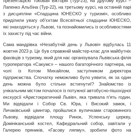
презентацією Токовая Вікторія (Тур-23), на другому курсі –
Лапенко Альбіна (Тур-22), на третьому курсі, на останній парі
з дисципліни «Спадщина ЮНЕСКО у туризмі», особливо
приділили увагу об’єктам Всесвітньої спадщини ЮНЕСКО,
які знаходяться у Львові, та познайомились із особливостями
їх захисту під час війни.
Сама мандрівка «Незабутній день у Львові» відбулась 11
жовтня 2023 р. Це був справжній майстер-клас для майбутніх
фахівців з туризму, який для нас організувала Львівська філія
туроператора «Сакумс» – нашого багаторічного партнера, на
чолі із Котом Михайлом, заступником директора
підприємства. Спочатку неможливо було уявити, як за один
день можна було стільки встигнути!? Знайомство із
унікальним містом почалося із потужної автобусно-пішохідної
екскурсії «Аристократичний Львів», яка тривала п’ять годин.
Ми відвідали і Собор Св. Юра, і Високий замок, і
Личаківський цвинтар, пройшлися вуличками старовинного
Львову, відвідали площу Ринок, Успенську церкву,
Домініканський костел, Кафедральний собор, завітали у
Галерею пряників, «Гасову ляпму», зробили фото на