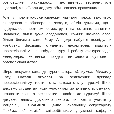
розповідями і харизмою… Пізно ввечері, втомлені, але
щасливі, ми поїхали додому, обмінюючись враженнями.
Але у практико-орієнтованому навчанні також важливою
складовою є обговорення заходів, обмін думками, що і
відбувалось протягом семестру і на останніх заняттях.
Звичайно, Львів дуже сподобався, кожний називав своє,
більш близьке саме йому. А щодо набуття досвіду, як
майбутніх фахівців, студенти, насамперед, відмітили
професіоналізм і в побудові туру, і роботу екскурсоводів,
менеджерів, керівника поїздки, вирізняючи суттєве і
обговорюючи деталі.
Щиро дякуємо команді туроператора «Сакумс», Михайлу
Коту, Наталії Лихолат за величезний приклад
професіоналізму, гостинність, закоханість у туризм! Щиро
дякуємо студентам, усім учасникам, за активність, бажання
пізнавати світ та розвиватись, любов до туризму! Щиро
дякуємо наших друзям-партнерам, які взяли участь у
мандрівці –
Людмилі Іщенко
, начальнику секретаріату
Приймальної комісії, співробітникам дружньої кафедри