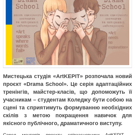
Мистецька студія «ArtKEPIT» розпочала новий
проєкт «Drama School». Це серія адаптаційних
тренінгів, майстер-класів, що допоможуть її
учасникам – студентам Коледжу бути собою на
сцені та сприятимуть формуванню необхідних
скілів з метою покращення навичок для
якісного публічного, драматичного виступу.
Серед менторів проєкту співзасновники ArtKEPIT –