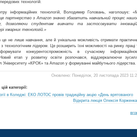
передових технологій.
нтру інформаційних технологій, Володимир Головань, наголошує:
«
 це партнерство з Amazon значно збагатить навчальний процес нашо
у, дозволяючи студентам вивчати та застосовувати інновацій
рі хмарних технологій.»
в це не лише навчання, але й унікальна можливість отримати практичн
 з технологічним лідером. Це розширить їхні можливості на ринку праці 
формувати конкурентоспроможність в сучасному інформаційно
. Новий етап у розвитку освіти розпочався, віддзеркалюючи зусил
ил Університету «КРОК» та Amazon у формуванні майбутнього лідерства.
Оновлено: Понеділок, 20 листопада 2023 11:
цій категорії:
огії в Коледжі: ЕКО ЛОТОС провів традиційну акцію «День врятованого
Відкрита лекція Олексія Корженка
вго