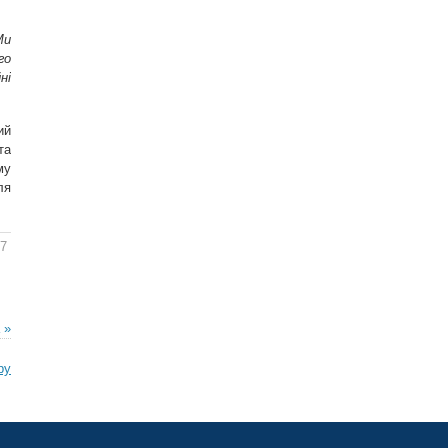
Ми
го
ні
ий
та
му
ля
27
 »
ру