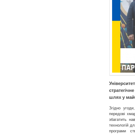
Університ
стратегічн
шлях у май
Згідно угоди
передові хма
збагатить на
технологій дл
програми ст