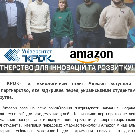
ет «КРОК» та технологічний гігант Amazon вступили
е партнерство, яке відкриває перед українськими студента
бутнє.
, Amazon взяв на себе зобов'язання підтримувати навчання, надаю
рні технології для академічних цілей. Це визначне партнерство не ли
вчальний процес, але й відкриє нові горизонти у сфері інформаційн
я студентів. Інтеграція передових хмарних технологій Amazon у навчаль
ворить унікальні можливості для отримання навичок та досві