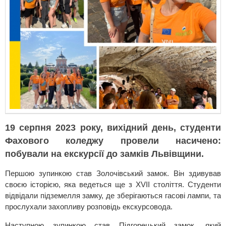
19 серпня 2023 року, вихідний день, студенти
Фахового коледжу провели насичено:
побували на екскурсії до замків Львівщини.
Першою зупинкою став Золочівський замок. Він здивував
своєю історією, яка ведеться ще з XVII століття. Студенти
відвідали підземелля замку, де зберігаються гасові лампи, та
прослухали захопливу розповідь екскурсовода.
Наступною зупинкою став Підгорецький замок, який