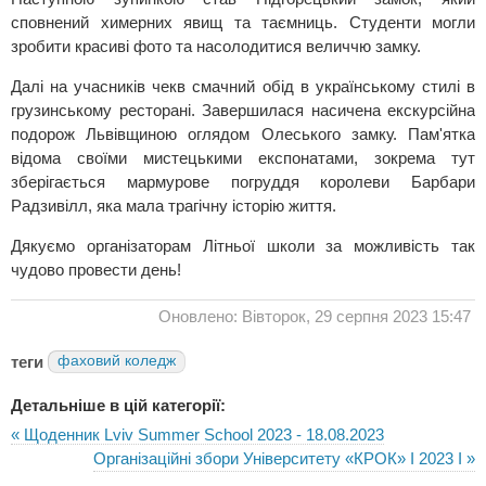
сповнений химерних явищ та таємниць. Студенти могли
зробити красиві фото та насолодитися величчю замку.
Далі на учасників чекв смачний обід в українському стилі в
грузинському ресторані. Завершилася насичена екскурсійна
подорож Львівщиною оглядом Олеського замку. Пам'ятка
відома своїми мистецькими експонатами, зокрема тут
зберігається мармурове погруддя королеви Барбари
Радзивілл, яка мала трагічну історію життя.
Дякуємо організаторам Літньої школи за можливість так
чудово провести день!
Оновлено: Вівторок, 29 серпня 2023 15:47
теги
фаховий коледж
Детальніше в цій категорії:
« Щоденник Lviv Summer School 2023 - 18.08.2023
Організаційні збори Університету «КРОК» I 2023 I »