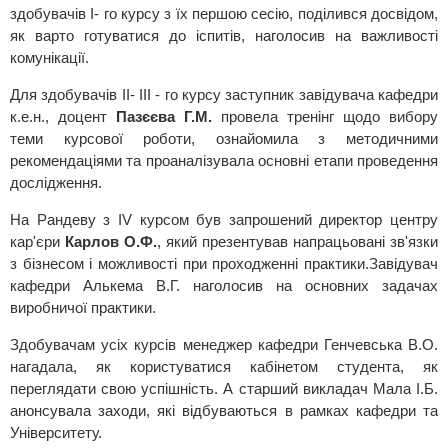
здобувачів І- го курсу з їх першою сесію, поділився досвідом,
як варто готуватися до іспитів, наголосив на важливості
комунікації.
Для здобувачів ІІ- ІІІ - го курсу заступник завідувача кафедри
к.е.н., доцент
Пазєєва Г.М.
провела тренінг щодо вибору
теми курсової роботи, ознайомила з методичними
рекомендаціями та проаналізувала основні етапи проведення
дослідження.
На Рандеву з ІV курсом був запрошений директор центру
кар'єри
Карлов О.Ф.
, який презентував напрацьовані зв'язки
з бізнесом і можливості при проходженні практики.Завідувач
кафедри Алькема В.Г. наголосив на основних задачах
виробничої практики.
Здобувачам усіх курсів менеджер кафедри Генчевська В.О.
нагадала, як користуватися кабінетом студента, як
переглядати свою успішність. А старший викладач Мала І.Б.
анонсувала заходи, які відбуваються в рамках кафедри та
Університету.