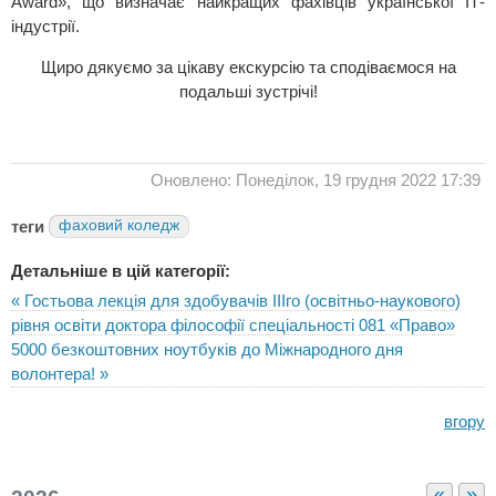
Award», що визначає найкращих фахівців української ІТ-
індустрії.
Щиро дякуємо за цікаву екскурсію та сподіваємося на
подальші зустрічі!
Оновлено: Понеділок, 19 грудня 2022 17:39
теги
фаховий коледж
Детальніше в цій категорії:
« Гостьова лекція для здобувачів ІІІго (освітньо-наукового)
рівня освіти доктора філософії спеціальності 081 «Право»
5000 безкоштовних ноутбуків до Міжнародного дня
волонтера! »
вгору
«
»