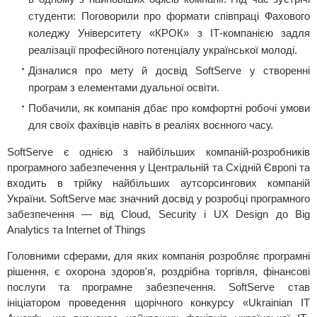
студенти: Поговорили про формати співпраці Фахового
коледжу Університету «КРОК» з ІТ-компанією задля
реалізації професійного потенціалу української молоді.
Дізналися про мету й досвід SoftServe у створенні
програм з елементами дуальної освіти.
Побачили, як компанія дбає про комфортні робочі умови
для своїх фахівців навіть в реаліях воєнного часу.
SoftServe є однією з найбільших компаній-розробників
програмного забезпечення у Центральній та Східній Європі та
входить в трійку найбільших аутсорсингових компаній
України. SoftServe має значний досвід у розробці програмного
забезпечення — від Cloud, Security і UX Design до Big
Analytics та Internet of Things
Головними сферами, для яких компанія розробляє програмні
рішення, є охорона здоров'я, роздрібна торгівля, фінансові
послуги та програмне забезпечення. SoftServe став
ініціатором проведення щорічного конкурсу «Ukrainian IT