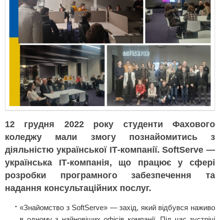
12 грудня 2022 року студенти Фахового
коледжу мали змогу познайомитись з
діяльністю української ІТ-компанії. SoftServe —
українська ІТ-компанія, що працює у сфері
розробки програмного забезпечення та
надання консультаційних послуг.
«Знайомство з SoftServe» — захід, який відбувся наживо
в одному з найновіших офісів компанії. Під час зустрічі