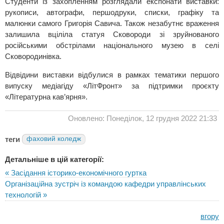
Студенти із захопленням розглядали експонати виставки:
рукописи, автографи, першодруки, списки, графіку та
малюнки самого Григорія Савича. Також незабутнє враження
залишила вціліла статуя Сковороди зі зруйнованого
російськими обстрілами національного музею в селі
Сковородинівка.
Відвідини виставки відбулися в рамках тематики першого
випуску медіагіду «ЛітФронт» за підтримки проєкту
«Літературна кав’ярня».
Оновлено: Понеділок, 12 грудня 2022 21:33
теги
фаховий коледж
Детальніше в цій категорії:
« Засідання історико-економічного гуртка
Організаційна зустріч із командою кафедри управлінських
технологій »
вгору