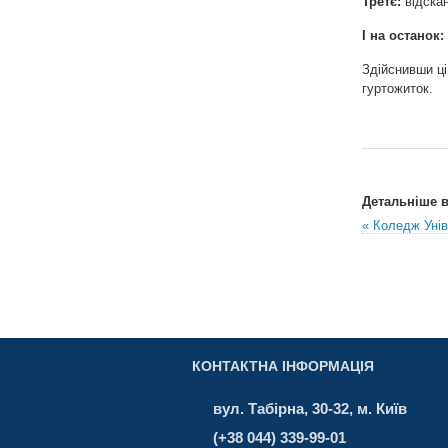
Третє:
відска
І на останок:
Здійснивши ці
гуртожиток.
Детальніше в 
« Коледж Унів
КОНТАКТНА ІНФОРМАЦІЯ
вул. Табірна, 30-32, м. Київ
(+38 044) 339-99-01