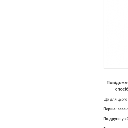
Повідомля
спосі
Що для цього
Перше:
заван
По-друге:
увій