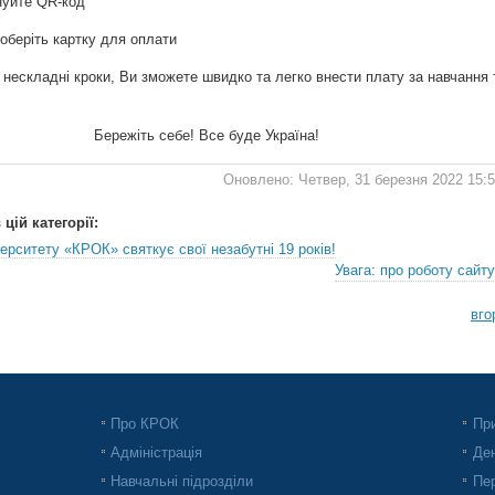
нуйте QR-код
оберіть картку для оплати
 нескладні кроки, Ви зможете швидко та легко внести плату за навчання 
Бережіть себе! Все буде Україна!
Оновлено: Четвер, 31 березня 2022 15:
цій категорії:
ерситету «КРОК» святкує свої незабутні 19 років!
Увага: про роботу сайту
вго
Про КРОК
При
Адміністрація
Ден
Навчальні підрозділи
Пер