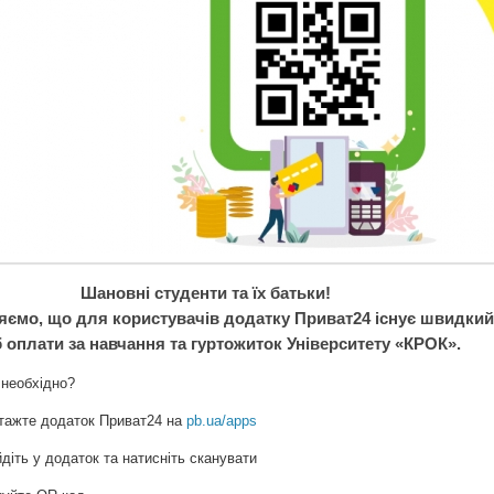
Шановні студенти та їх батьки!
ємо, що для користувачів додатку Приват24 існує швидкий
б оплати за навчання та гуртожиток Університету «КРОК».
 необхідно?
тажте додаток Приват24 на
pb.ua/apps
діть у додаток та натисніть сканувати