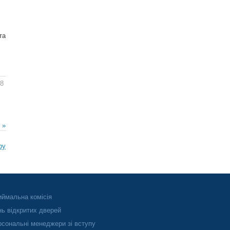
та
58
 »
ру
ймальна комісія
ь відкритих дверей
сональні менеджери зі вступу