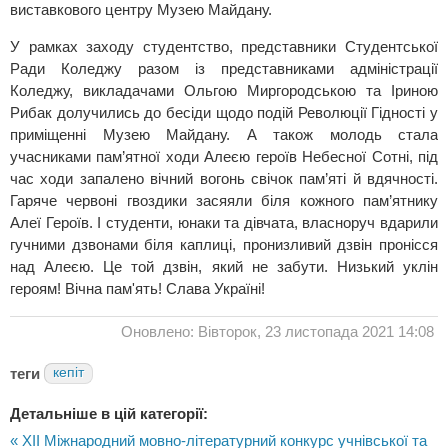
виставкового центру Музею Майдану.
У рамках заходу студентство, представники Студентської
Ради Коледжу разом із представниками адміністрації
Коледжу, викладачами Ольгою Миргородською та Іриною
Рибак долучились до бесіди щодо подій Революції Гідності у
приміщенні Музею Майдану. А також молодь стала
учасниками пам’ятної ходи Алеєю героїв Небесної Сотні, під
час ходи запалено вічний вогонь свічок пам’яті й вдячності.
Гаряче червоні гвоздики засяяли біля кожного пам’ятнику
Алеї Героїв. І студенти, юнаки та дівчата, власноруч вдарили
гучними дзвонами біля каплиці, пронизливий дзвін пронісся
над Алеєю. Це той дзвін, який не забути. Низький уклін
героям! Вічна пам'ять! Слава Україні!
Оновлено: Вівторок, 23 листопада 2021 14:08
теги
кепіт
Детальніше в цій категорії:
« ХІІ Міжнародний мовно-літературний конкурс учнівської та