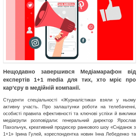
Нещодавно завершився Медіамарафон від
експертів 1+1 media для тих, хто мріє про
кар’єру в медійній компанії.
Студенти спеціальності «Журналістика» взяли у ньому
активну участь. Про залаштунки роботи на телебаченні,
особисті правила ефективності та ключові успіхи й виклики
медіагрупи розповідали: генеральний директор Ярослав
Пахольчук, креативний продюсер ранкового шоу «Сніданок з
1+1» Ірина Гулей, кореспондентка новин Інна Лебеденко та