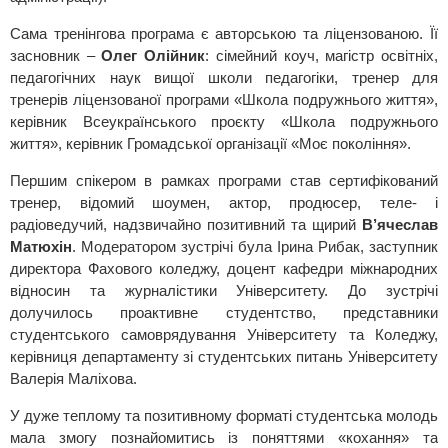
Сама тренінгова програма є авторською та ліцензованою. Її
засновник –
Олег Олійник
: сімейний коуч, магістр освітніх,
педагогічних наук вищої школи педагогіки, тренер для
тренерів ліцензованої програми «Школа подружнього життя»,
керівник Всеукраїнського проєкту «Школа подружнього
життя», керівник Громадської організації «Моє покоління».
Першим спікером в рамках програми став сертифікований
тренер, відомий шоумен, актор, продюсер, теле- і
радіоведучий, надзвичайно позитивний та щирий
В’ячеслав
Матюхін
. Модератором зустрічі була Ірина Рибак, заступник
директора Фахового коледжу, доцент кафедри міжнародних
відносин та журналістики Університету. До зустрічі
долучилось проактивне студентство, представники
студентського самоврядування Університету та Коледжу,
керівниця департаменту зі студентських питань Університету
Валерія Маліхова.
У дуже теплому та позитивному форматі студентська молодь
мала змогу познайомитись із поняттями «кохання» та