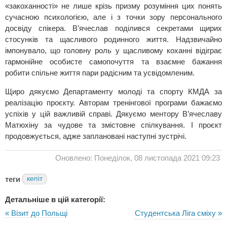
«закоханності» не лише крізь призму розуміння цих понять
сучасною психологією, але і з точки зору персонального
досвіду спікера. В’ячеслав поділився секретами щирих
стосунків та щасливого родинного життя. Надзвичайно
імпонувало, що головну роль у щасливому коханні відіграє
гармонійне особисте самопочуття та взаємне бажання
робити спільне життя пари радісним та усвідомленим.
Щиро дякуємо Департаменту молоді та спорту КМДА за
реалізацію проєкту. Авторам тренінгової програми бажаємо
успіхів у цій важливій справі. Дякуємо ментору В’ячеславу
Матюхіну за чудове та змістовне спілкування. І проєкт
продовжується, адже заплановані наступні зустрічі.
Оновлено: Понеділок, 08 листопада 2021 09:23
теги
кепіт
Детальніше в цій категорії:
« Візит до Польщі
Студентська Ліга сміху »