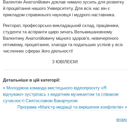
Валентин Анатолійович доклав чимало зусиль для розвитку
й процвітання нашого Університету. Для всіх нас він є
прикладом справжнього науковця і мудрого наставника.
Ректорат, професорсько-викладацький склад, працівники,
студенти та аспіранти щиро зичать Вельмишановному
Валентину Анатолійовичу міцного здоров’я, невичерпного
оптимізму, процвітання, злагоди та подальших успіхів у всіх
численних сферах його діяльності!
З ЮВІЛЕЄМ!
Детальніше в цій категорії:
« Молодіжна команда мистецького відеопроєкту «Я
відчуваю» зустрілась з видатним музикантом та співаком
сучасності Святославом Вакарчуком
Програма «Магістр медіації та вирішення конфліктів» »
вгору