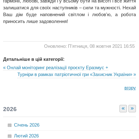
гармонії, любові, завжди і у всьому бути на висоті і все життя
залишатися для своїх наступників – сили та мужності. Нехай
Ваш дім буде наповнений світлом і любов'ю, а робота
приносить лише задоволення!
Оновлено: П'ятниця, 08 жовтня 2021 16:55
Детальніше в цій категорії:
« Онлай моніторинг реалізації проєкту Еразмус +
Турніри в рамках патріотичної гри «Захисник України» »
вгору
«
»
2026
Січень
2026
Лютий
2026