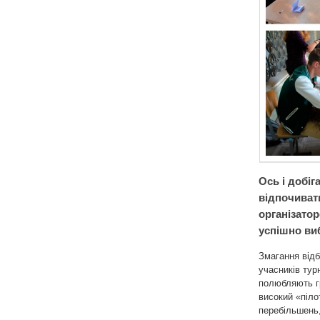
Ось і добіг
відпочиват
організатор
успішно ви
Змагання відб
учасників тур
полюбляють гр
високий «піло
перебільшень,