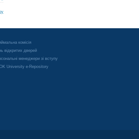
ру
ймальна комісія
ь відкритих дверей
сональні менеджери зі вступу
K University e-Repository