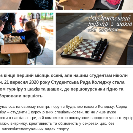
ає кінця перший місяць осені, але нашим студентам ніколи
и. 21 вересня 2020 року Студентська Рада Коледжу стала
ом турніру з шахів та шашок, де першокурсники гідно та
борювали першість.
увалось на свіжому повітрі, поруч з будівлею нашого Коледжу. Серед
ніру – студенти 1 курсу різних спеціальностей, які не лише дуже
ати в настільні ігри, а й компетентно показували впродовж усього турні
таж», витримку, креативність та обізнаність у секретах цих, без
 високоінтелектуальних видах спорту.