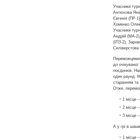
Учасники турн
Антюхова Яна 
Євгенія (ПР-1
Хоменко Олекс
Учасники турн
Андрій (МА-2)
(ІПЗ-2), Заро
Селіверстова 
Переможцями т
до очікуваної
поєдинків. На
один раунд. М
старанням та 
Отже, перемог
1 місце –
2 місце 
3 місце 
А у грі в шаш
1 місце 