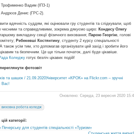
– Трофименко Вадим (ІПЗ-1)
– Андрєєв Денис (ГРС-2).
ити вдячність суддям, які оцінювали гру студентів та слідкували, щоб
и чесними та справедливими, зокрема дякуємо щиро:
Кондесу Олегу
старшому викладачу секції фізичного виховання;
Парою Георгію
, голові
комітету;
Ребекевші Костянтину
, студенту 2 курсу спеціальності
А також усім тим, хто допомагав організувати цей захід і зробити його
ікавим та безпечним. Це ще тільки початок, далі буде цікавіше.
Рада Коледжу
готує безліч цікавих подій!
переглянути фотозвіт
Університет «КРОК» на Flickr.com – зручні
 Вас!
Оновлено: Середа, 23 вересня 2020 15:
виховна робота коледж
цій категорії:
о Печерську для студентів спеціальності «Туризм»
Студенське життя вирує!