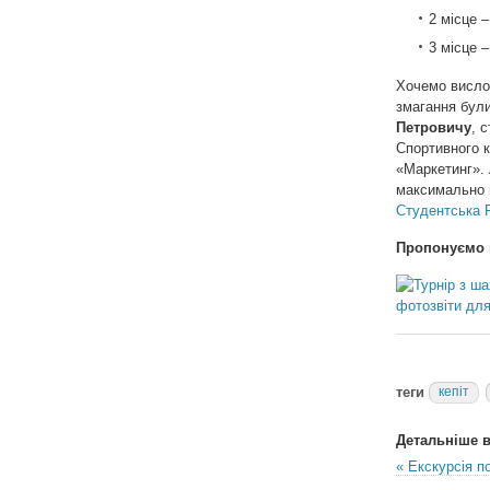
2 місце 
3 місце 
Хочемо вислов
змагання бул
Петровичу
, 
Спортивного 
«Маркетинг». 
максимально ц
Студентська 
Пропонуємо 
фотозвіти для
теги
кепіт
Детальніше в 
« Екскурсія п