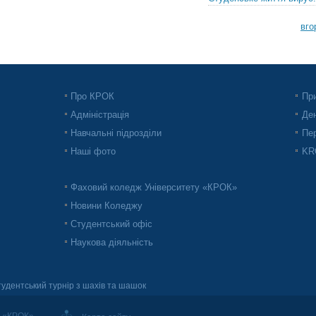
вго
Про КРОК
При
Адміністрація
Ден
Навчальні підрозділи
Пер
Наші фото
KRO
Фаховий коледж Університету «КРОК»
Новини Коледжу
Студентський офіс
Наукова діяльність
удентський турнір з шахів та шашок