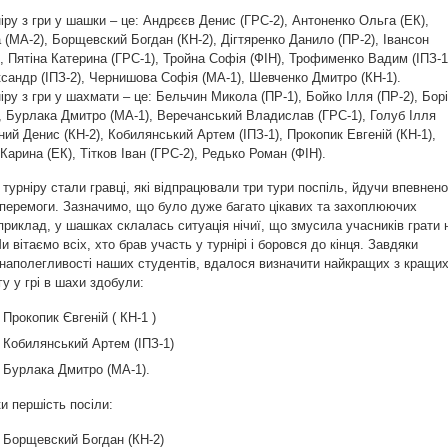
іру з гри у шашки – це: Андрєєв Денис (ГРС-2), Антоненко Ольга (ЕК),
(МА-2), Борщевский Богдан (КН-2), Дігтяренко Данило (ПР-2), Івансон
), Пятіна Катерина (ГРС-1), Тройна Софія (ФІН), Трофименко Вадим (ІПЗ-1
андр (ІПЗ-2), Чернишова Софія (МА-1), Шевченко Дмитро (КН-1).
іру з гри у шахмати – це: Бельчин Микола (ПР-1), Бойко Ілля (ПР-2), Бор
, Бурлака Дмитро (МА-1), Веречанський Владислав (ГРС-1), Голуб Ілля
вний Денис (КН-2), Кобилянський Артем (ІПЗ-1), Прокопик Евгеній (КН-1),
Карина (ЕК), Тітков Іван (ГРС-2), Редько Роман (ФІН).
урніру стали гравці, які відпрацювали три тури поспіль, йдучи впевнено
 перемоги. Зазначимо, що було дуже багато цікавих та захоплюючих
приклад, у шашках склалась ситуація нічиї, що змусила учасників грати 
и вітаємо всіх, хто брав участь у турнірі і боровся до кінця. Завдяки
наполегливості наших студентів, вдалося визначити найкращих з кращих
у у грі в шахи здобули:
 Прокопик Євгеній ( КН-1 )
– Кобилянський Артем (ІПЗ-1)
– Бурлака Дмитро (МА-1).
ки першість посіли:
– Борщевский Богдан (КН-2)