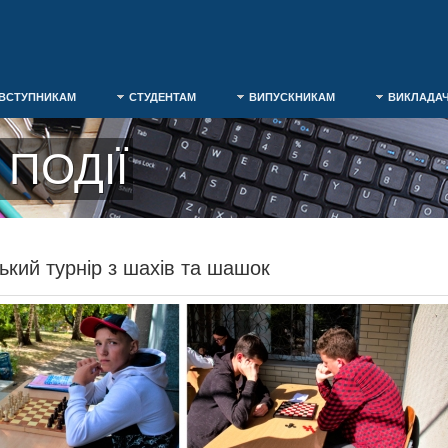
ВСТУПНИКАМ
СТУДЕНТАМ
ВИПУСКНИКАМ
ВИКЛАДА
ПОДІЇ
ький турнір з шахів та шашок