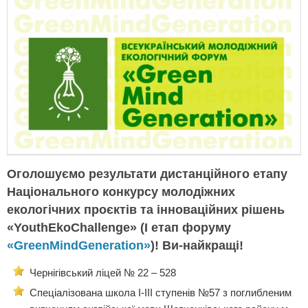
Оголошуємо результати дистанційного етапу
Національного конкурсу молодіжних
екологічних проєктів та інноваційних рішень
«YouthEkoChallenge» (I етап форуму
«GreenMindGеneration»
)! Ви-найкращі!
Чернігівський ліцей № 22 – 528
Спеціалізована школа І-ІІІ ступенів №57 з поглибленим