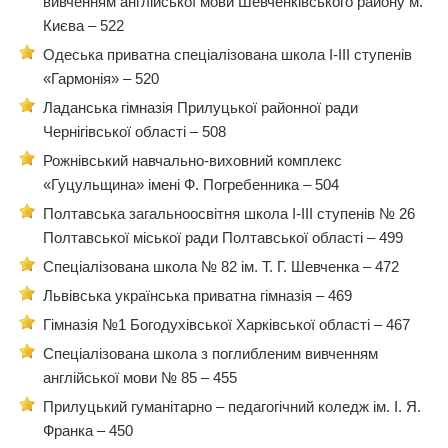
вивченням англійської мови Шевченківського району м.
Києва – 522
Одеська приватна спеціалізована школа І-ІІІ ступенів
«Гармонія» – 520
Ладанська гімназія Прилуцької районної ради
Чернігівської області – 508
Рожнівський навчально-виховний комплекс
«Гуцульщина» імені Ф. Погребенника – 504
Полтавська загальноосвітня школа І-ІІІ ступенів № 26
Полтавської міської ради Полтавської області – 499
Спеціалізована школа № 82 ім. Т. Г. Шевченка – 472
Львівська українська приватна гімназія – 469
Гімназія №1 Богодухівської Харківської області – 467
Спеціалізована школа з поглибленим вивченням
англійської мови № 85 – 455
Прилуцький гуманітарно – педагогічний коледж ім. І. Я.
Франка – 450