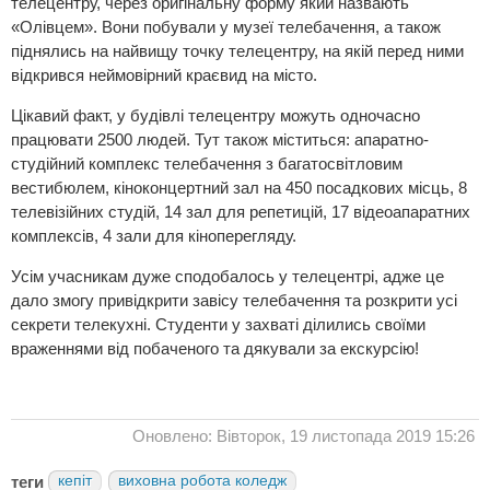
телецентру, через оригінальну форму який назвають
«Олівцем». Вони побували у музеї телебачення, а також
піднялись на найвищу точку телецентру, на якій перед ними
відкрився неймовірний краєвид на місто.
Цікавий факт, у будівлі телецентру можуть одночасно
працювати 2500 людей. Тут також міститься: апаратно-
студійний комплекс телебачення з багатосвітловим
вестибюлем, кіноконцертний зал на 450 посадкових місць, 8
телевізійних студій, 14 зал для репетицій, 17 відеоапаратних
комплексів, 4 зали для кіноперегляду.
Усім учасникам дуже сподобалось у телецентрі, адже це
дало змогу привідкрити завісу телебачення та розкрити усі
секрети телекухні. Студенти у захваті ділились своїми
враженнями від побаченого та дякували за екскурсію!
Оновлено: Вівторок, 19 листопада 2019 15:26
теги
кепіт
виховна робота коледж