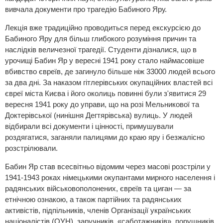
вивчала документи про трагедію Бабиного Яру.
Лекція вже традиційно проводиться перед екскурсією до
Бабиного Яру для більш глибокого розуміння причин та
наслідків величезної трагедії. Студенти дізналися, що в
урочищі Бабин Яр у вересні 1941 року стало наймасовіше
вбивство євреїв, де загинуло більше ніж 33000 людей всього
за два дні. За наказом гітлерівських окупаційних властей всі
євреї міста Києва і його околиць повинні були з'явитися 29
вересня 1941 року до управи, що на розі Мельникової та
Доктерівської (нинішня Дегтярівська) вулиць. У людей
відбирали всі документи і цінності, примушували
роздягатися, заганяли палицями до краю яру і безжалісно
розстрілювали.
Бабин Яр став всесвітньо відомим через масові розстріли у
1941-1943 роках німецькими окупантами мирного населення і
радянських військовополонених, євреїв та циган — за
етнічною ознакою, а також партійних та радянських
активістів, підпільників, членів Організації українських
націоналістів (ОУН), заручників, «саботажників», порушників