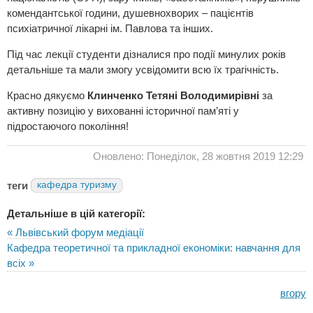
комендантської години, душевнохворих – пацієнтів
психіатричної лікарні ім. Павлова та інших.
Під час лекції студенти дізналися про події минулих років
детальніше та мали змогу усвідомити всю їх трагічність.
Красно дякуємо
Клинченко Тетяні Володимирівні
за
активну позицію у вихованні історичної пам’яті у
підростаючого покоління!
Оновлено: Понеділок, 28 жовтня 2019 12:29
теги
кафедра туризму
Детальніше в цій категорії:
« Львівський форум медіації
Кафедра теоретичної та прикладної економіки: навчання для
всіх »
вгору