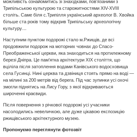
можливість ознайомитись зі знахідками, пов’язаними з
Трипільською культурою та старожитностями ХІV-XVIII
століть. Саме біля с.Трипілля український археолог В. Хвойка
більше ста років тому відкрив Трипільську археологічну
культуру…
Наступним пунктом подорожі стало м.Ржищів, де всі
продовжили подорож на моторних човнах до Спасо-
Преображенської церкви, яка знаходиться на протилежному
березі Дніпра. Це пам’ятка архітектури ХІХ століття, що
вціліла після затоплення водами Канівського водосховища
села Гусинці. Нині церква та дзвіниця стоять прямо на воді —
на мілині за 200 метрів від берега. Під час зупинки усі охочі
змогли піднятись на Лису Гору, з якої відкриваються
широченні краєвиди.
Після повернення з річкової подорожі усі учасники
насолодились невеличкою, але дуже цікавою експозицію
ржищівського архітектурного музею.
Пропонуємо переглянути фотозвіт