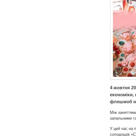
4 жовтня 20
економіки,
флешмоб на 
Між заняттями
запальними т
У цей час на 
солодощів «Ca