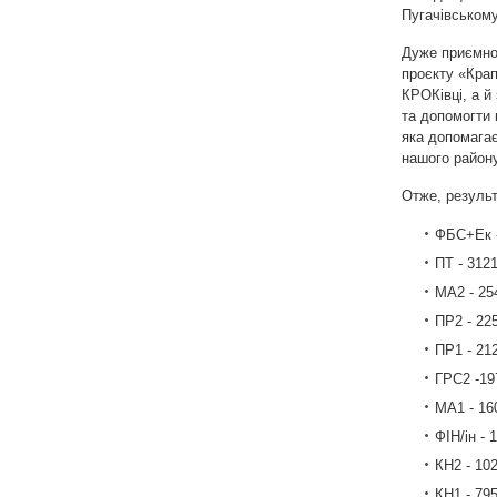
Пугачівському
Дуже приємно,
проєкту «Кра
КРОКівці, а й
та допомогти
яка допомагає
нашого району
Отже, результ
ФБС+Ек -
ПТ - 3121
МА2 - 25
ПР2 - 22
ПР1 - 21
ГРС2 -19
МА1 - 16
ФІН/ін - 
КН2 - 102
КН1 - 79