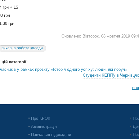
4 грн + 1$
30 грн
1,30 грн
Оновлено: Вівторок, 08 жовтня 2019 09:
виховна робота коледж
цій категорії:
учасників у рамках проєкту «Історія одного успіху: люди, які поруч»
Студенти КЕПІТу в Чернівцях
вго
Про КРОК
При
Адміністрація
Ден
Навчальні підрозділи
Пер