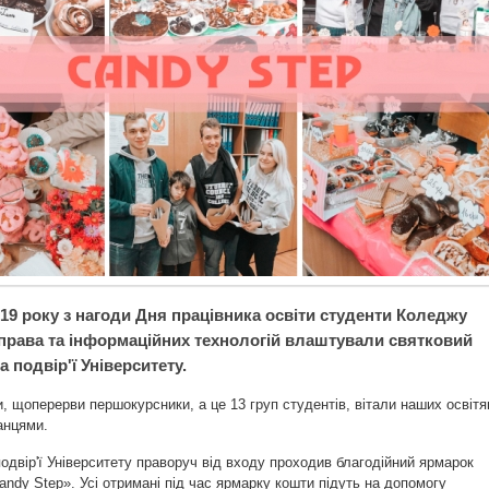
19 року з нагоди Дня працівника освіти студенти Коледжу
 права та інформаційних технологій влаштували святковий
подвір'ї Університету.
, щоперерви першокурсники, а це 13 груп студентів, вітали наших освітя
анцями.
подвір'ї Університету праворуч від входу проходив благодійний ярмарок
ndy Step». Усі отримані під час ярмарку кошти підуть на допомогу