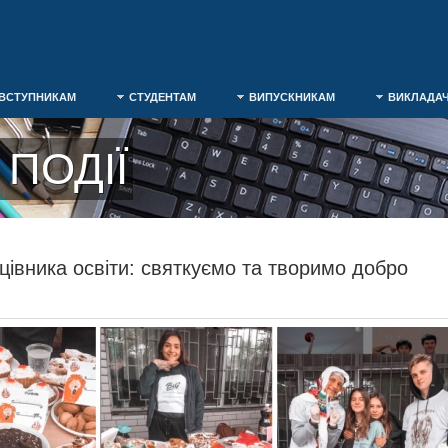
ВСТУПНИКАМ
СТУДЕНТАМ
ВИПУСКНИКАМ
ВИКЛАДА
ПОДІЇ
цівника освіти: святкуємо та творимо добро