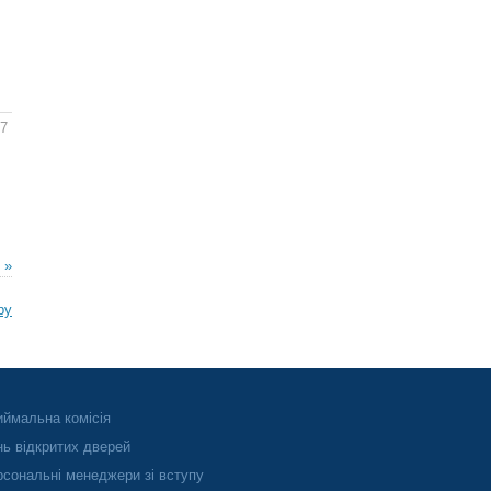
47
 »
ру
ймальна комісія
ь відкритих дверей
сональні менеджери зі вступу