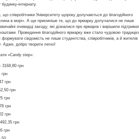
 будинку-інтернату.
 що співробітники Університету щороку долучаються до благодійного
плина в морі». А ще приємніше те, що до ярмарку долучалися не лише
 звичайні очевидці заходу, які дізналися про ярмарок і вирішили підтрима
 коштами. Проведення благодійного ярмарку вже стало чудовою традиціє
 формувати свідомість не лише студентства, співробітників, а й жителів
. Адже, добро творити легко!
ати «Candy step»:
 3168,80 грн
 грн
47 грн
52,50 грн
25 грн
78 грн
02 грн
1492,35 грн
6 грн
5,50