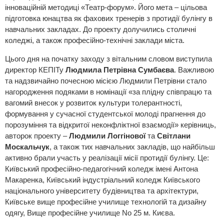
інноваційній методиці «Театр-форум». Його мета – цільова
підготовка юнацтва як фахових тренерів з протидії булінгу в
навчальних закладах. До проекту долучились столичні
коледжі, а також професійно-технічні заклади міста.
Цього дня на початку заходу з вітальним словом виступила
директор КЕПІТу
Людмила Петрівна Сумбаєва
. Важливою
та надзвичайно почесною місією Людмили Петрівни стало
нагородження подяками в номінації «за плідну співпрацю та
вагомий внесок у розвиток культури толерантності,
формування у сучасної студентської молоді прагнення до
порозуміння та відкритої неконфліктної взаємодії» керівниць,
авторок проекту –
Людмили Логгінової
та
Світлани
Москальчук
, а також тих навчальних закладів, що найбільш
активно брали участь у реалізації місії протидії булінгу. Це:
Київський професійно-педагогічний коледж імені Антона
Макаренка, Київський індустріальний коледж Київського
національного університету будівництва та архітектури,
Київське вище професійне училище технологій та дизайну
одягу, Вище професійне училище No 25 м. Києва.