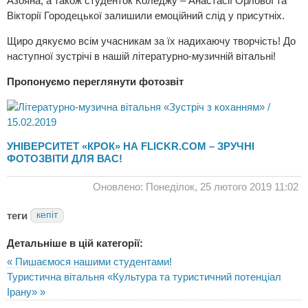
Азояна, а також студенток Коледжу – Анастасії Орлової та
Вікторії Городецької залишили емоційний слід у присутніх.
Щиро дякуємо всім учасникам за їх надихаючу творчість! До
наступної зустрічі в нашій літературно-музичній вітальні!
Пропонуємо переглянути фотозвіт
УНІВЕРСИТЕТ «КРОК» НА FLICKR.COM – ЗРУЧНІ
ФОТОЗВІТИ ДЛЯ ВАС!
Оновлено: Понеділок, 25 лютого 2019 11:02
теги
кепіт
Детальніше в цій категорії:
« Пишаємося нашими студентами!
Туристична вітальня «Культура та туристичний потенціал
Ірану» »