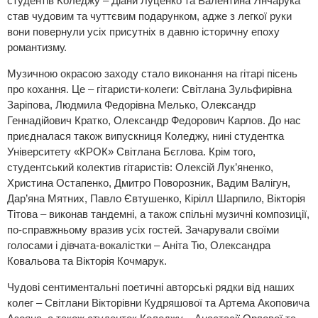
студентів Коледжу – Діани Луценко та Валентина Янчарука
став чудовим та чуттєвим подарунком, адже з легкої руки
вони повернули усіх присутніх в давню історичну епоху
романтизму.
Музичною окрасою заходу стало виконання на гітарі пісень
про кохання. Це – гітаристи-колеги: Світлана Зульфирівна
Заріпова, Людмила Федорівна Мелько, Олександр
Геннадійович Кратко, Олександр Федорович Карлов. До нас
приєдналася також випускниця Коледжу, нині студентка
Університету «КРОК» Світлана Бєглова. Крім того,
студентський колектив гітаристів: Олексій Лук’яненко,
Христина Остапенко, Дмитро Поворозник, Вадим Валігун,
Дар’яна Мятних, Павло Євтушенко, Кірілл Шарпило, Вікторія
Тітова – виконав тандемні, а також спільні музичні композиції,
по-справжньому вразив усіх гостей. Зачарували своїми
голосами і дівчата-вокалістки – Аніта Тю, Олександра
Ковальова та Вікторія Кочмарук.
Чудові сентиментальні поетичні авторські рядки від наших
колег – Світлани Вікторівни Кудряшової та Артема Акоповича