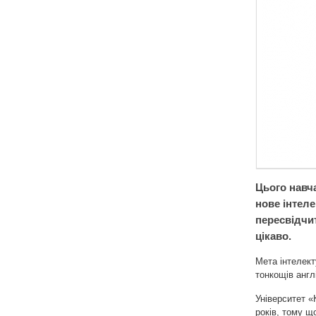
Цього навч
нове інтел
пересвідчит
цікаво.
Мета інтелек
тонкощів англ
Університет «
років, тому що