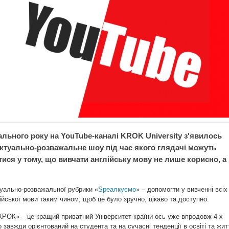
ального року на YouTube-каналі KROK University з'явилось
ектуально-розважальне шоу під час якого глядачі можуть
ися у тому, що вивчати англійську мову не лише корисно, а
туально-розважальної рубрики «
Speaлкуємо
» – допомогти у вивченні всіх
ійської мови таким чином, щоб це було зручно, цікаво та доступно.
КРОК» – це кращий приватний Університет країни ось уже впродовж 4-х
 завжди орієнтований на студента та на сучасні тенденції в освіті та житт