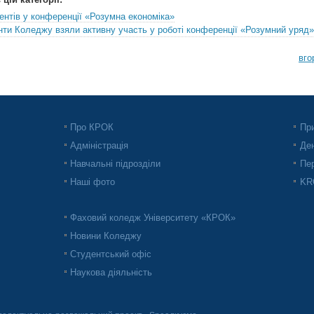
ентів у конференції «Розумна економіка»
ти Коледжу взяли активну участь у роботі конференції «Розумний уряд»
вго
Про КРОК
При
Адміністрація
Ден
Навчальні підрозділи
Пер
Наші фото
KRO
Фаховий коледж Університету «КРОК»
Новини Коледжу
Студентський офіс
Наукова діяльність