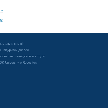
 »
ру
ймальна комісія
ь відкритих дверей
сональні менеджери зі вступу
K University e-Repository