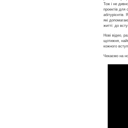
Тож і не дивн
проектів для 
абітурієнтів.
які допомагаю
житті: до всту
Нові відео, р
щотижня, най
кожного вступ
Чекаємо на но