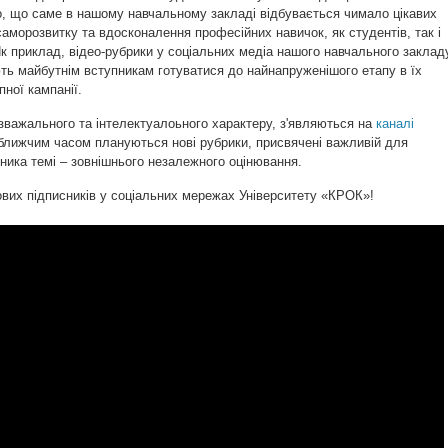
о, що саме в нашому навчальному закладі відбувається чимало цікавих
саморозвитку та вдосконалення професійних навичок, як студентів, так і
 Як приклад, відео-рубрики у соціальних медіа нашого навчального заклад
ть майбутнім вступникам готуватися до найнапруженішого етапу в їх
пної кампанії.
азважального та інтелектуалоьного характеру, з'являються на
каналі
ближчим часом плануються нові рубрики, присвячені важливій для
ника темі – зовнішнього незалежного оцінювання.
вих підписників у соціальних мережах Університету «КРОК»!