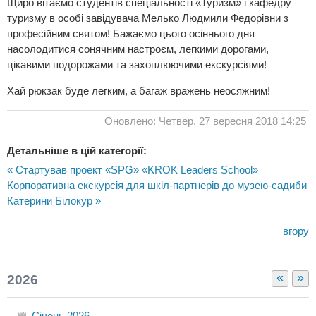
Щиро вітаємо студентів спеціальності «Туризм» і кафедру
туризму в особі завідувача Мелько Людмили Федорівни з
професійним святом! Бажаємо цього осіннього дня
насолодитися сонячним настроєм, легкими дорогами,
цікавими подорожами та захоплюючими екскурсіями!
Хай рюкзак буде легким, а багаж вражень неосяжним!
Оновлено: Четвер, 27 вересня 2018 14:25
Детальніше в цій категорії:
« Стартував проект «SPG» «KROK Leaders School»
Корпоративна екскурсія для шкіл-партнерів до музею-садиби
Катерини Білокур »
вгору
«
»
2026
Січень
2026