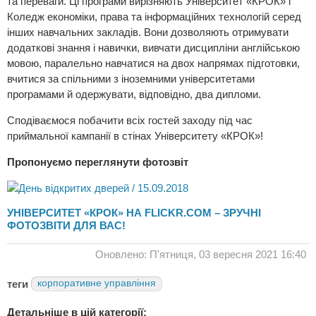
та переваги. Ці програми вирізняють Університет «КРОК» і
Коледж економіки, права та інформаційних технологій серед
інших навчальних закладів. Вони дозволяють отримувати
додаткові знання і навички, вивчати дисципліни англійською
мовою, паралельно навчатися на двох напрямах підготовки,
вчитися за спільними з іноземними університетами
програмами й одержувати, відповідно, два дипломи.
Сподіваємося побачити всіх гостей заходу під час
приймальної кампанії в стінах Університету «КРОК»!
Пропонуємо переглянути фотозвіт
УНІВЕРСИТЕТ «КРОК» НА FLICKR.COM – ЗРУЧНІ
ФОТОЗВІТИ ДЛЯ ВАС!
Оновлено: П'ятниця, 03 вересня 2021 16:40
теги
корпоративне управління
Детальніше в цій категорії: