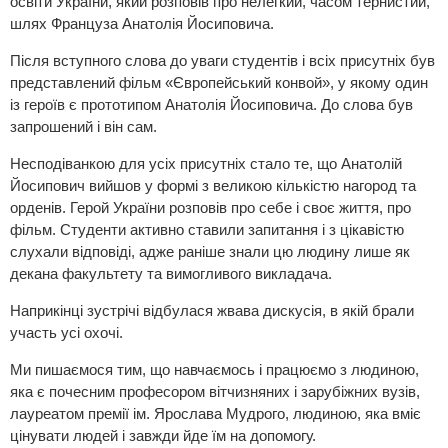
освіти України, який розповів про нелегкий, часом тернистий,
шлях Француза Анатолія Йосиповича.
Після вступного слова до уваги студентів і всіх присутніх був
представлений фільм «Європейський конвой», у якому один
із героїв є прототипом Анатолія Йосиповича. До слова був
запрошений і він сам.
Несподіванкою для усіх присутніх стало те, що Анатолій
Йосипович вийшов у формі з великою кількістю нагород та
орденів. Герой України розповів про себе і своє життя, про
фільм. Студенти активно ставили запитання і з цікавістю
слухали відповіді, адже раніше знали цю людину лише як
декана факультету та вимогливого викладача.
Наприкінці зустрічі відбулася жвава дискусія, в якій брали
участь усі охочі.
Ми пишаємося тим, що навчаємось і працюємо з людиною,
яка є почесним професором вітчизняних і зарубіжних вузів,
лауреатом премії ім. Ярослава Мудрого, людиною, яка вміє
цінувати людей і завжди йде їм на допомогу.